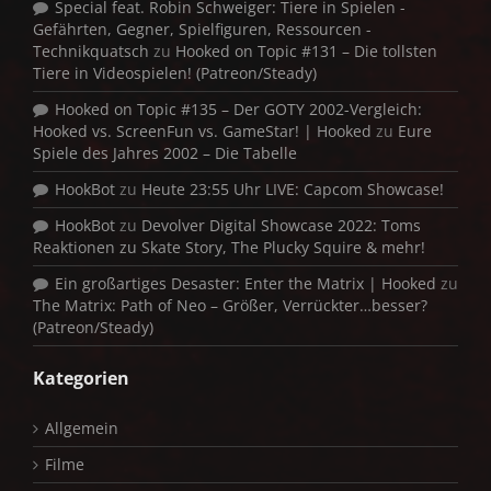
Special feat. Robin Schweiger: Tiere in Spielen -
Gefährten, Gegner, Spielfiguren, Ressourcen -
Technikquatsch
zu
Hooked on Topic #131 – Die tollsten
Tiere in Videospielen! (Patreon/Steady)
Hooked on Topic #135 – Der GOTY 2002-Vergleich:
Hooked vs. ScreenFun vs. GameStar! | Hooked
zu
Eure
Spiele des Jahres 2002 – Die Tabelle
HookBot
zu
Heute 23:55 Uhr LIVE: Capcom Showcase!
HookBot
zu
Devolver Digital Showcase 2022: Toms
Reaktionen zu Skate Story, The Plucky Squire & mehr!
Ein großartiges Desaster: Enter the Matrix | Hooked
zu
The Matrix: Path of Neo – Größer, Verrückter…besser?
(Patreon/Steady)
Kategorien
Allgemein
Filme