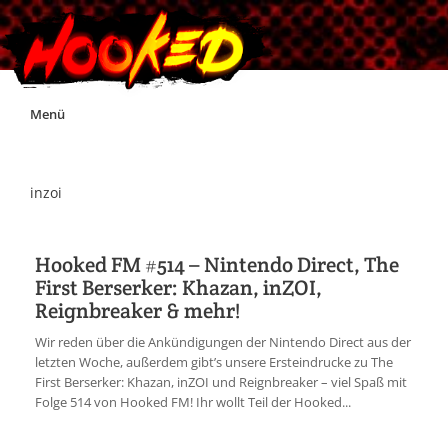
Skip
Menü
to
content
Unterstützt Hooked!
inzoi
Exklusiv für Supporter*innen
Hooked FM #514 – Nintendo Direct, The
First Berserker: Khazan, inZOI,
Impressum
Reignbreaker & mehr!
Wir reden über die Ankündigungen der Nintendo Direct aus der
Jobs
letzten Woche, außerdem gibt’s unsere Ersteindrucke zu The
First Berserker: Khazan, inZOI und Reignbreaker – viel Spaß mit
Folge 514 von Hooked FM! Ihr wollt Teil der Hooked...
Discord