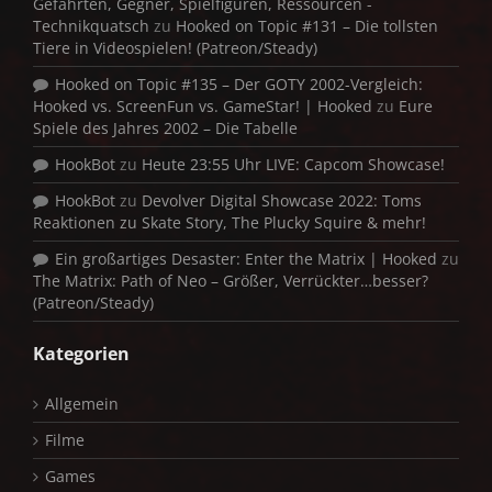
Gefährten, Gegner, Spielfiguren, Ressourcen -
Technikquatsch
zu
Hooked on Topic #131 – Die tollsten
Tiere in Videospielen! (Patreon/Steady)
Hooked on Topic #135 – Der GOTY 2002-Vergleich:
Hooked vs. ScreenFun vs. GameStar! | Hooked
zu
Eure
Spiele des Jahres 2002 – Die Tabelle
HookBot
zu
Heute 23:55 Uhr LIVE: Capcom Showcase!
HookBot
zu
Devolver Digital Showcase 2022: Toms
Reaktionen zu Skate Story, The Plucky Squire & mehr!
Ein großartiges Desaster: Enter the Matrix | Hooked
zu
The Matrix: Path of Neo – Größer, Verrückter…besser?
(Patreon/Steady)
Kategorien
Allgemein
Filme
Games