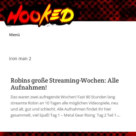
Skip
Menü
to
content
Unterstützt Hooked!
iron man 2
Exklusiv für Supporter*innen
Robins große Streaming-Wochen: Alle
Aufnahmen!
Impressum
Das waren zwei aufregende Wochen! Fast 80 Stunden lang
streamte Robin an 10 Tagen alle möglichen Videospiele, neu
Jobs
und alt, gut und schlecht. Alle Aufnahmen findet ihr hier
gesammelt, viel Spaß! Tag 1 – Metal Gear Rising Tag 2 Teil 1 ̵...
Discord