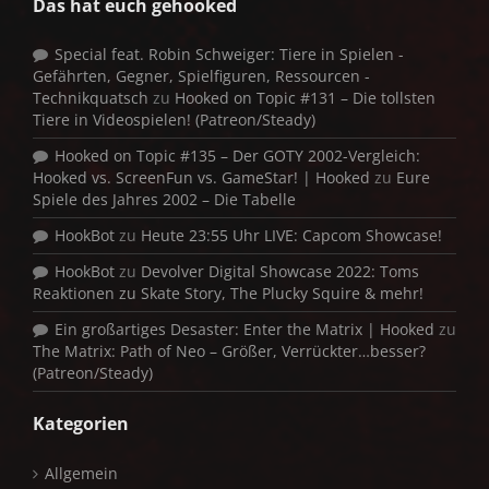
Das hat euch gehooked
Special feat. Robin Schweiger: Tiere in Spielen -
Gefährten, Gegner, Spielfiguren, Ressourcen -
Technikquatsch
zu
Hooked on Topic #131 – Die tollsten
Tiere in Videospielen! (Patreon/Steady)
Hooked on Topic #135 – Der GOTY 2002-Vergleich:
Hooked vs. ScreenFun vs. GameStar! | Hooked
zu
Eure
Spiele des Jahres 2002 – Die Tabelle
HookBot
zu
Heute 23:55 Uhr LIVE: Capcom Showcase!
HookBot
zu
Devolver Digital Showcase 2022: Toms
Reaktionen zu Skate Story, The Plucky Squire & mehr!
Ein großartiges Desaster: Enter the Matrix | Hooked
zu
The Matrix: Path of Neo – Größer, Verrückter…besser?
(Patreon/Steady)
Kategorien
Allgemein