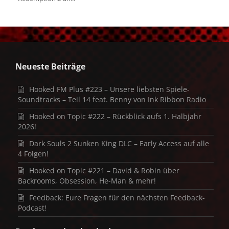
Neueste Beiträge
Hooked FM Plus #223 – Unsere liebsten Spiele-
Soundtracks – Teil 14 feat. Benny von Ink Ribbon Radio
Hooked on Topic #222 – Rückblick aufs 1. Halbjahr
2026!
Dark Souls 2 Sunken King DLC – Early Access auf alle
4 Folgen!
Hooked on Topic #221 – David & Robin über
Backrooms, Obsession, He-Man & mehr!
Feedback: Eure Fragen für den nächsten Feedback-
Podcast!