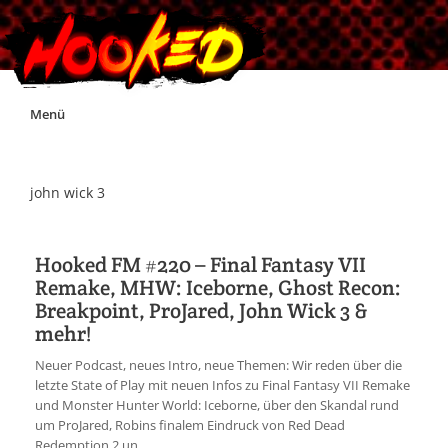
Skip
Menü
to
content
Unterstützt Hooked!
john wick 3
Exklusiv für Supporter*innen
Hooked FM #220 – Final Fantasy VII
Remake, MHW: Iceborne, Ghost Recon:
Impressum
Breakpoint, ProJared, John Wick 3 &
mehr!
Jobs
Neuer Podcast, neues Intro, neue Themen: Wir reden über die
letzte State of Play mit neuen Infos zu Final Fantasy VII Remake
Discord
und Monster Hunter World: Iceborne, über den Skandal rund
um ProJared, Robins finalem Eindruck von Red Dead
Redemption 2 un...