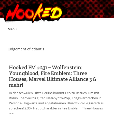
Skip
Menü
to
content
Unterstützt Hooked!
judgement of atlantis
Exklusiv für Supporter*innen
Hooked FM #231 – Wolfenstein:
Youngblood, Fire Emblem: Three
Impressum
Houses, Marvel Ultimate Alliance 3 &
mehr!
Jobs
In der schwülen Hitze Berlins kommt Leo zu Besuch, um mit
Robin über viel zu guten Nazi-Synth-Pop, Kriegsverbrechen in
Discord
Persona-Hogwarts und abgefahrenen Ubisoft-Sci-Fi-Quatsch zu
sprechen! 2:30 - Hauptcharakter in Fire Emblem: Three Houses
wird ...