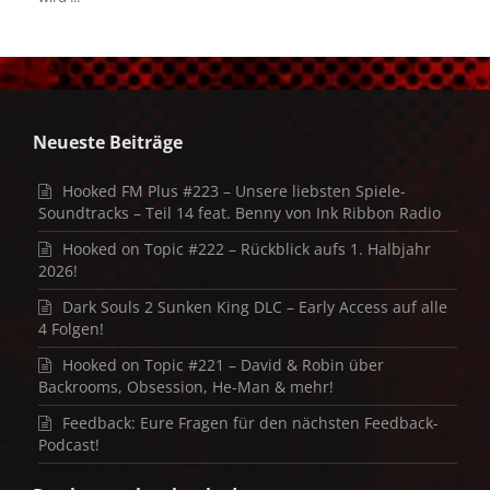
Neueste Beiträge
Hooked FM Plus #223 – Unsere liebsten Spiele-
Soundtracks – Teil 14 feat. Benny von Ink Ribbon Radio
Hooked on Topic #222 – Rückblick aufs 1. Halbjahr
2026!
Dark Souls 2 Sunken King DLC – Early Access auf alle
4 Folgen!
Hooked on Topic #221 – David & Robin über
Backrooms, Obsession, He-Man & mehr!
Feedback: Eure Fragen für den nächsten Feedback-
Podcast!