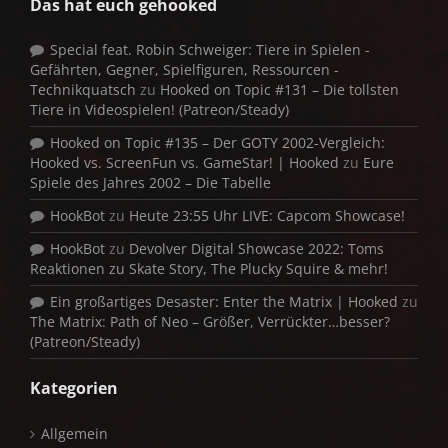
Das hat euch gehooked
Special feat. Robin Schweiger: Tiere in Spielen -
Gefährten, Gegner, Spielfiguren, Ressourcen -
Technikquatsch
zu
Hooked on Topic #131 – Die tollsten
Tiere in Videospielen! (Patreon/Steady)
Hooked on Topic #135 – Der GOTY 2002-Vergleich:
Hooked vs. ScreenFun vs. GameStar! | Hooked
zu
Eure
Spiele des Jahres 2002 – Die Tabelle
HookBot
zu
Heute 23:55 Uhr LIVE: Capcom Showcase!
HookBot
zu
Devolver Digital Showcase 2022: Toms
Reaktionen zu Skate Story, The Plucky Squire & mehr!
Ein großartiges Desaster: Enter the Matrix | Hooked
zu
The Matrix: Path of Neo – Größer, Verrückter…besser?
(Patreon/Steady)
Kategorien
Allgemein