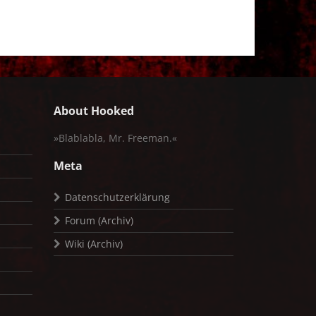
About Hooked
»Blablabla, Mr. Freeman.«
Meta
Datenschutzerklärung
Forum (Archiv)
Wiki (Archiv)