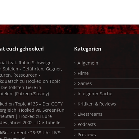
at euch gehooked
Kategorien
cial feat. Robin Schweiger:
Allgemein
in Spielen - Gefährten, Gegner,
Filme
iguren, Ressourcen -
kquatsch
zu
Hooked on Topic
Games
Die tollsten Tiere in
pielen! (Patreon/Steady)
In eigener Sache
ked on Topic #135 – Der GOTY
Kritiken & Reviews
ergleich: Hooked vs. ScreenFun
Livestreams
meStar! | Hooked
zu
Eure
 des Jahres 2002 – Die Tabelle
Podcasts
kBot
zu
Heute 23:55 Uhr LIVE:
Previews
m Showcase!