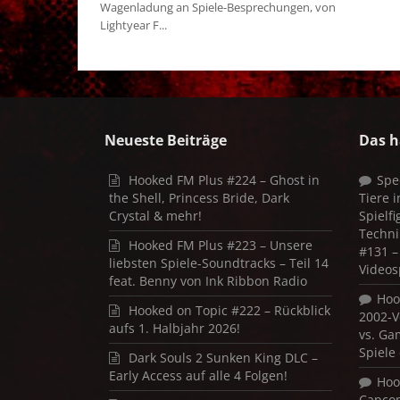
Wagenladung an Spiele-Besprechungen, von
Lightyear F...
Neueste Beiträge
Das h
Hooked FM Plus #224 – Ghost in
Spe
the Shell, Princess Bride, Dark
Tiere 
Crystal & mehr!
Spielf
Techni
Hooked FM Plus #223 – Unsere
#131 – 
liebsten Spiele-Soundtracks – Teil 14
Videos
feat. Benny von Ink Ribbon Radio
Hoo
Hooked on Topic #222 – Rückblick
2002-V
aufs 1. Halbjahr 2026!
vs. Ga
Spiele
Dark Souls 2 Sunken King DLC –
Early Access auf alle 4 Folgen!
Hoo
Capco