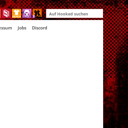
Search
for:
essum
Jobs
Discord