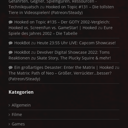
Gefährten, Gegner, Spielfiguren, Ressourcen -
Technikquatsch
zu
Hooked on Topic #131 – Die tollsten
Tiere in Videospielen! (Patreon/Steady)
Hooked on Topic #135 – Der GOTY 2002-Vergleich:
Hooked vs. ScreenFun vs. GameStar! | Hooked
zu
Eure
Spiele des Jahres 2002 – Die Tabelle
HookBot
zu
Heute 23:55 Uhr LIVE: Capcom Showcase!
HookBot
zu
Devolver Digital Showcase 2022: Toms
Reaktionen zu Skate Story, The Plucky Squire & mehr!
Ein großartiges Desaster: Enter the Matrix | Hooked
zu
The Matrix: Path of Neo – Größer, Verrückter…besser?
(Patreon/Steady)
Kategorien
Allgemein
Filme
Games