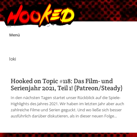
Skip
Menü
to
content
Unterstützt Hooked!
loki
Exklusiv für Supporter*innen
Hooked on Topic #118: Das Film- und
Serienjahr 2021, Teil 1! (Patreon/Steady)
Impressum
In den nächsten Tagen startet unser Rückblick auf die Spiele-
Highlights des Jahres 2021. Wir haben im letzten Jahr aber auch
Jobs
zahlreiche Filme und Serien geguckt. Und wo ließe sich besser
ausführlich darüber diskutieren, als in dieser neuen Folge...
Discord