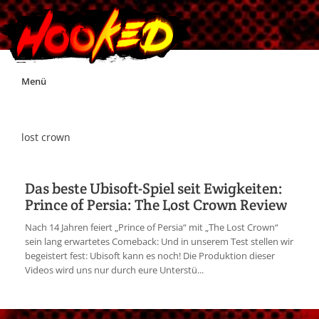
Skip
Menü
to
content
Unterstützt Hooked!
lost crown
Exklusiv für Supporter*innen
Das beste Ubisoft-Spiel seit Ewigkeiten:
Prince of Persia: The Lost Crown Review
Impressum
Nach 14 Jahren feiert „Prince of Persia“ mit „The Lost Crown“
sein lang erwartetes Comeback: Und in unserem Test stellen wir
Jobs
begeistert fest: Ubisoft kann es noch! Die Produktion dieser
Videos wird uns nur durch eure Unterstü...
Discord