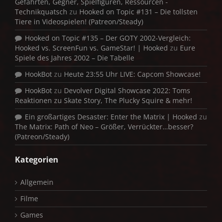
Gefährten, Gegner, Spielfiguren, Ressourcen -
Technikquatsch
zu
Hooked on Topic #131 – Die tollsten
Tiere in Videospielen! (Patreon/Steady)
Hooked on Topic #135 – Der GOTY 2002-Vergleich:
Hooked vs. ScreenFun vs. GameStar! | Hooked
zu
Eure
Spiele des Jahres 2002 – Die Tabelle
HookBot
zu
Heute 23:55 Uhr LIVE: Capcom Showcase!
HookBot
zu
Devolver Digital Showcase 2022: Toms
Reaktionen zu Skate Story, The Plucky Squire & mehr!
Ein großartiges Desaster: Enter the Matrix | Hooked
zu
The Matrix: Path of Neo – Größer, Verrückter…besser?
(Patreon/Steady)
Kategorien
Allgemein
Filme
Games