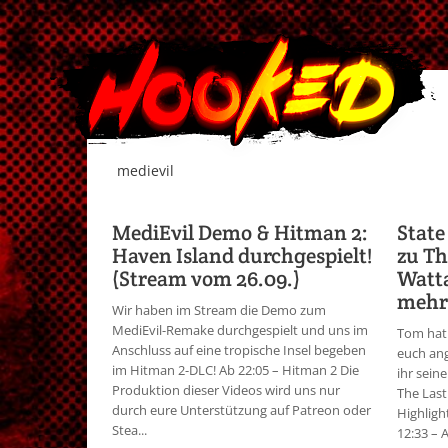
medievil
MediEvil Demo & Hitman 2:
State
Haven Island durchgespielt!
zu Th
(Stream vom 26.09.)
Watt
mehr!
Wir haben im Stream die Demo zum
MediEvil-Remake durchgespielt und uns im
Tom hat 
Anschluss auf eine tropische Insel begeben
euch ang
im Hitman 2-DLC! Ab 22:05 – Hitman 2 Die
ihr sein
Produktion dieser Videos wird uns nur
The Last
durch eure Unterstützung auf Patreon oder
Highligh
Stea...
12:33 – A