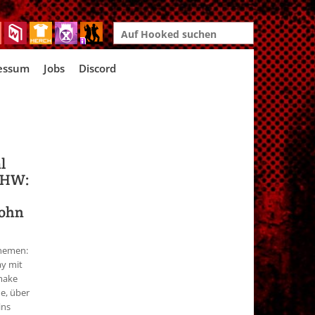
Search
for:
essum
Jobs
Discord
l
MHW:
:
John
Themen:
ay mit
emake
e, über
ins