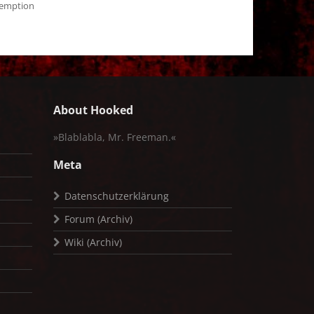
demption
About Hooked
»Blablabla, Mr. Freeman.«
Meta
Datenschutzerklärung
Forum (Archiv)
Wiki (Archiv)