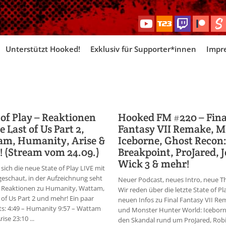
Skip
Unterstützt Hooked!
Exklusiv für Supporter*innen
Impr
to
content
 of Play – Reaktionen
Hooked FM #220 – Fina
e Last of Us Part 2,
Fantasy VII Remake, 
am, Humanity, Arise &
Iceborne, Ghost Recon
 (Stream vom 24.09.)
Breakpoint, ProJared, 
Wick 3 & mehr!
sich die neue State of Play LIVE mit
eschaut, in der Aufzeichnung seht
Neuer Podcast, neues Intro, neue 
e Reaktionen zu Humanity, Wattam,
Wir reden über die letzte State of Pl
 of Us Part 2 und mehr! Ein paar
neuen Infos zu Final Fantasy VII R
ts: 4:49 – Humanity 9:57 – Wattam
und Monster Hunter World: Iceborn
rise 23:10 ...
den Skandal rund um ProJared, Rob