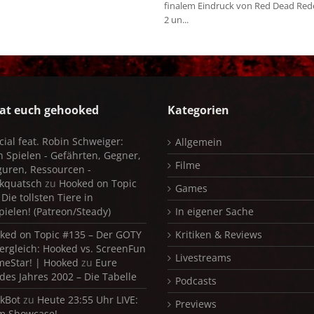
finalem Eindruck von Red Dead Re
2 un...
at euch gehooked
Kategorien
cial feat. Robin Schweiger:
Allgemein
in Spielen - Gefährten, Gegner,
Filme
iguren, Ressourcen -
kquatsch
zu
Hooked on Topic
Games
Die tollsten Tiere in
pielen! (Patreon/Steady)
In eigener Sache
ked on Topic #135 – Der GOTY
Kritiken & Reviews
ergleich: Hooked vs. ScreenFun
Livestreams
meStar! | Hooked
zu
Eure
 des Jahres 2002 – Die Tabelle
Podcasts
kBot
zu
Heute 23:55 Uhr LIVE:
Previews
m Showcase!