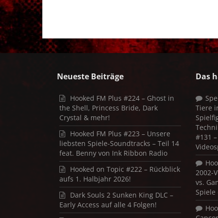
Neueste Beiträge
Das h
Hooked FM Plus #224 – Ghost in
Spe
the Shell, Princess Bride, Dark
Tiere 
Crystal & mehr!
Spielf
Techni
Hooked FM Plus #223 – Unsere
#131 – 
liebsten Spiele-Soundtracks – Teil 14
Videos
feat. Benny von Ink Ribbon Radio
Hoo
Hooked on Topic #222 – Rückblick
2002-V
aufs 1. Halbjahr 2026!
vs. Ga
Spiele
Dark Souls 2 Sunken King DLC –
Early Access auf alle 4 Folgen!
Hoo
Capco