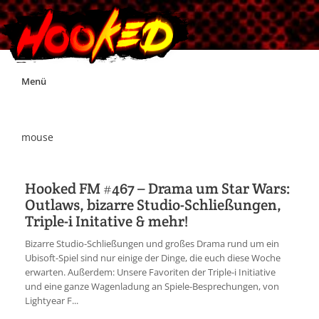
Skip
Menü
to
content
Unterstützt Hooked!
mouse
Exklusiv für Supporter*innen
Hooked FM #467 – Drama um Star Wars:
Outlaws, bizarre Studio-Schließungen,
Impressum
Triple-i Initative & mehr!
Bizarre Studio-Schließungen und großes Drama rund um ein
Jobs
Ubisoft-Spiel sind nur einige der Dinge, die euch diese Woche
erwarten. Außerdem: Unsere Favoriten der Triple-i Initiative
und eine ganze Wagenladung an Spiele-Besprechungen, von
Discord
Lightyear F...