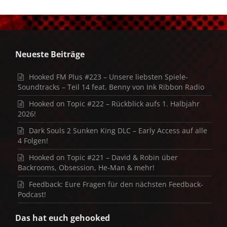
Neueste Beiträge
Hooked FM Plus #223 – Unsere liebsten Spiele-
Soundtracks – Teil 14 feat. Benny von Ink Ribbon Radio
Hooked on Topic #222 – Rückblick aufs 1. Halbjahr
2026!
Dark Souls 2 Sunken King DLC – Early Access auf alle
4 Folgen!
Hooked on Topic #221 – David & Robin über
Backrooms, Obsession, He-Man & mehr!
Feedback: Eure Fragen für den nächsten Feedback-
Podcast!
Das hat euch gehooked