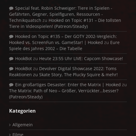
Special feat. Robin Schweiger: Tiere in Spielen -
Gefährten, Gegner, Spielfiguren, Ressourcen -
Technikquatsch
zu
Hooked on Topic #131 – Die tollsten
Tiere in Videospielen! (Patreon/Steady)
Hooked on Topic #135 – Der GOTY 2002-Vergleich:
Hooked vs. ScreenFun vs. GameStar! | Hooked
zu
Eure
Spiele des Jahres 2002 – Die Tabelle
HookBot
zu
Heute 23:55 Uhr LIVE: Capcom Showcase!
HookBot
zu
Devolver Digital Showcase 2022: Toms
Reaktionen zu Skate Story, The Plucky Squire & mehr!
Ein großartiges Desaster: Enter the Matrix | Hooked
zu
The Matrix: Path of Neo – Größer, Verrückter…besser?
(Patreon/Steady)
Kategorien
Allgemein
Filme