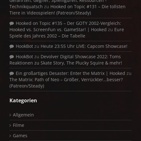
Gefährten, Gegner, Spielfiguren, Ressourcen -
Technikquatsch
zu
Hooked on Topic #131 – Die tollsten
Tiere in Videospielen! (Patreon/Steady)
Hooked on Topic #135 – Der GOTY 2002-Vergleich:
Hooked vs. ScreenFun vs. GameStar! | Hooked
zu
Eure
Spiele des Jahres 2002 – Die Tabelle
HookBot
zu
Heute 23:55 Uhr LIVE: Capcom Showcase!
HookBot
zu
Devolver Digital Showcase 2022: Toms
Reaktionen zu Skate Story, The Plucky Squire & mehr!
Ein großartiges Desaster: Enter the Matrix | Hooked
zu
The Matrix: Path of Neo – Größer, Verrückter…besser?
(Patreon/Steady)
Kategorien
Allgemein
Filme
Games