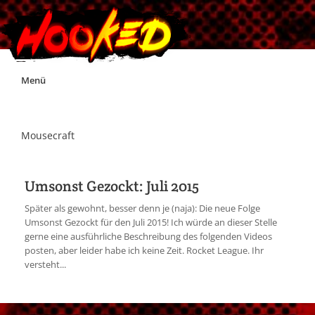
Skip
Menü
to
content
Unterstützt Hooked!
Mousecraft
Exklusiv für Supporter*innen
Umsonst Gezockt: Juli 2015
Impressum
Später als gewohnt, besser denn je (naja): Die neue Folge
Umsonst Gezockt für den Juli 2015! Ich würde an dieser Stelle
gerne eine ausführliche Beschreibung des folgenden Videos
Jobs
posten, aber leider habe ich keine Zeit. Rocket League. Ihr
versteht...
Discord