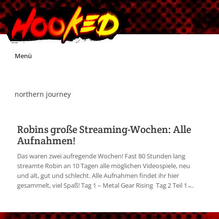
Skip
Menü
to
content
Unterstützt Hooked!
northern journey
Exklusiv für Supporter*innen
Robins große Streaming-Wochen: Alle
Aufnahmen!
Impressum
Das waren zwei aufregende Wochen! Fast 80 Stunden lang
streamte Robin an 10 Tagen alle möglichen Videospiele, neu
Jobs
und alt, gut und schlecht. Alle Aufnahmen findet ihr hier
gesammelt, viel Spaß! Tag 1 – Metal Gear Rising Tag 2 Teil 1 ̵...
Discord