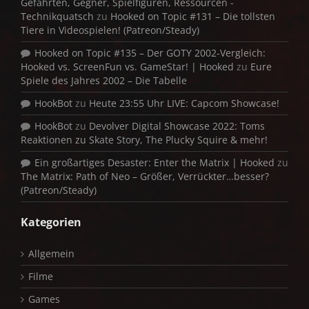
Gefährten, Gegner, Spielfiguren, Ressourcen -
Technikquatsch
zu
Hooked on Topic #131 – Die tollsten
Tiere in Videospielen! (Patreon/Steady)
Hooked on Topic #135 – Der GOTY 2002-Vergleich:
Hooked vs. ScreenFun vs. GameStar! | Hooked
zu
Eure
Spiele des Jahres 2002 – Die Tabelle
HookBot
zu
Heute 23:55 Uhr LIVE: Capcom Showcase!
HookBot
zu
Devolver Digital Showcase 2022: Toms
Reaktionen zu Skate Story, The Plucky Squire & mehr!
Ein großartiges Desaster: Enter the Matrix | Hooked
zu
The Matrix: Path of Neo – Größer, Verrückter…besser?
(Patreon/Steady)
Kategorien
Allgemein
Filme
Games