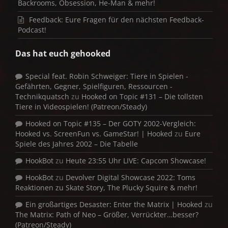
Backrooms, Obsession, He-Man & mehr!
Feedback: Eure Fragen für den nächsten Feedback-
Podcast!
Das hat euch gehooked
Special feat. Robin Schweiger: Tiere in Spielen -
Gefährten, Gegner, Spielfiguren, Ressourcen -
Technikquatsch
zu
Hooked on Topic #131 – Die tollsten
Tiere in Videospielen! (Patreon/Steady)
Hooked on Topic #135 – Der GOTY 2002-Vergleich:
Hooked vs. ScreenFun vs. GameStar! | Hooked
zu
Eure
Spiele des Jahres 2002 – Die Tabelle
HookBot
zu
Heute 23:55 Uhr LIVE: Capcom Showcase!
HookBot
zu
Devolver Digital Showcase 2022: Toms
Reaktionen zu Skate Story, The Plucky Squire & mehr!
Ein großartiges Desaster: Enter the Matrix | Hooked
zu
The Matrix: Path of Neo – Größer, Verrückter…besser?
(Patreon/Steady)