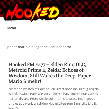
Skip
Menü
to
content
Unterstützt Hooked!
paper mario die legende vom äonentor
Exklusiv für Supporter*innen
Hooked FM #477 – Elden Ring DLC,
Metroid Prime 4, Zelda: Echoes of
Impressum
Wisdom, Still Wakes the Deep, Paper
Mario & mehr!
Jobs
Nintendo wollten mit der neuen Direct noch mal richtig zeigen,
was die Switch nach wie vor zu bieten hat, Limited Run Games
Discord
hatten diverse Retro-Spiele auf ihrem Showcase im Angebot
und es gab weniger schöne Neuigkeiten zum Sims-Like Life By
You. Di...