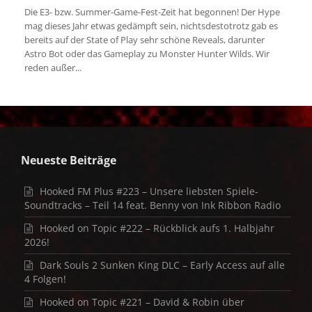
Die E3- bzw. Summer-Game-Fest-Zeit hat begonnen! Der Hype
mag dieses Jahr etwas gedämpft sein, nichtsdestotrotz gab es
bereits auf der State of Play sehr schöne Reveals, darunter
Astro Bot oder das Gameplay zu Monster Hunter Wilds. Wir
reden außer...
Neueste Beiträge
Hooked FM Plus #223 – Unsere liebsten Spiele-
Soundtracks – Teil 14 feat. Benny von Ink Ribbon Radio
Hooked on Topic #222 – Rückblick aufs 1. Halbjahr
2026!
Dark Souls 2 Sunken King DLC – Early Access auf alle
4 Folgen!
Hooked on Topic #221 – David & Robin über