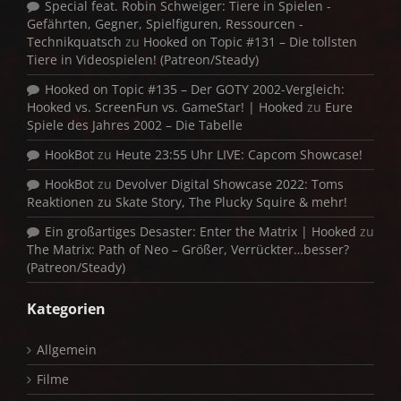
Special feat. Robin Schweiger: Tiere in Spielen -
Gefährten, Gegner, Spielfiguren, Ressourcen -
Technikquatsch
zu
Hooked on Topic #131 – Die tollsten
Tiere in Videospielen! (Patreon/Steady)
Hooked on Topic #135 – Der GOTY 2002-Vergleich:
Hooked vs. ScreenFun vs. GameStar! | Hooked
zu
Eure
Spiele des Jahres 2002 – Die Tabelle
HookBot
zu
Heute 23:55 Uhr LIVE: Capcom Showcase!
HookBot
zu
Devolver Digital Showcase 2022: Toms
Reaktionen zu Skate Story, The Plucky Squire & mehr!
Ein großartiges Desaster: Enter the Matrix | Hooked
zu
The Matrix: Path of Neo – Größer, Verrückter…besser?
(Patreon/Steady)
Kategorien
Allgemein
Filme