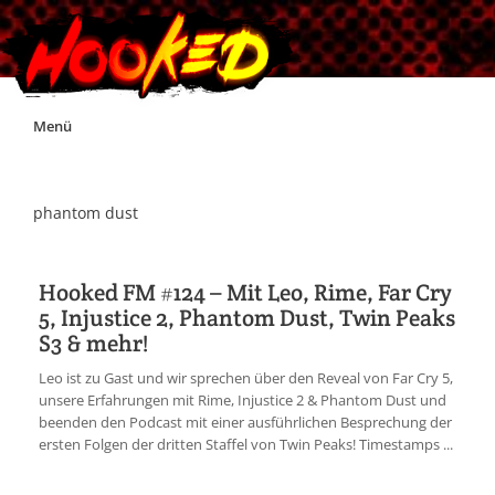
Skip
Menü
to
content
Unterstützt Hooked!
phantom dust
Exklusiv für Supporter*innen
Hooked FM #124 – Mit Leo, Rime, Far Cry
5, Injustice 2, Phantom Dust, Twin Peaks
Impressum
S3 & mehr!
Leo ist zu Gast und wir sprechen über den Reveal von Far Cry 5,
Jobs
unsere Erfahrungen mit Rime, Injustice 2 & Phantom Dust und
beenden den Podcast mit einer ausführlichen Besprechung der
ersten Folgen der dritten Staffel von Twin Peaks! Timestamps ...
Discord