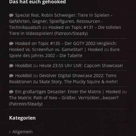
Das hat euch gehooked
Special feat. Robin Schweiger: Tiere in Spielen -
Gefährten, Gegner, Spielfiguren, Ressourcen -
Technikquatsch
zu
Hooked on Topic #131 – Die tollsten
Tiere in Videospielen! (Patreon/Steady)
Hooked on Topic #135 – Der GOTY 2002-Vergleich:
Hooked vs. ScreenFun vs. GameStar! | Hooked
zu
Eure
Spiele des Jahres 2002 – Die Tabelle
HookBot
zu
Heute 23:55 Uhr LIVE: Capcom Showcase!
HookBot
zu
Devolver Digital Showcase 2022: Toms
Reaktionen zu Skate Story, The Plucky Squire & mehr!
Ein großartiges Desaster: Enter the Matrix | Hooked
zu
The Matrix: Path of Neo – Größer, Verrückter…besser?
(Patreon/Steady)
Kategorien
Allgemein