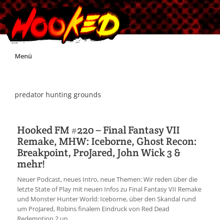
Skip
Menü
to
content
Unterstützt Hooked!
predator hunting grounds
Exklusiv für Supporter*innen
Hooked FM #220 – Final Fantasy VII
Remake, MHW: Iceborne, Ghost Recon:
Impressum
Breakpoint, ProJared, John Wick 3 &
mehr!
Jobs
Neuer Podcast, neues Intro, neue Themen: Wir reden über die
letzte State of Play mit neuen Infos zu Final Fantasy VII Remake
Discord
und Monster Hunter World: Iceborne, über den Skandal rund
um ProJared, Robins finalem Eindruck von Red Dead
Redemption 2 un...