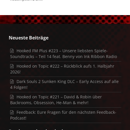
Neueste Beiträge
Hooked FM Plus #223 – Unsere liebsten Spiele-
Soundtracks – Teil 14 feat. Benny von Ink Ribbon Radio
Hooked on Topic #222 – Rückblick aufs 1. Halbjahr
2026!
Dark Souls 2 Sunken King DLC – Early Access auf alle
4 Folgen!
Hooked on Topic #221 – David & Robin über
Backrooms, Obsession, He-Man & mehr!
Feedback: Eure Fragen für den nächsten Feedback-
Podcast!