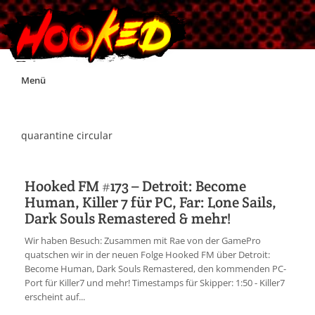
Skip
Menü
to
content
Unterstützt Hooked!
quarantine circular
Exklusiv für Supporter*innen
Hooked FM #173 – Detroit: Become
Human, Killer 7 für PC, Far: Lone Sails,
Impressum
Dark Souls Remastered & mehr!
Wir haben Besuch: Zusammen mit Rae von der GamePro
Jobs
quatschen wir in der neuen Folge Hooked FM über Detroit:
Become Human, Dark Souls Remastered, den kommenden PC-
Port für Killer7 und mehr! Timestamps für Skipper: 1:50 - Killer7
Discord
erscheint auf...