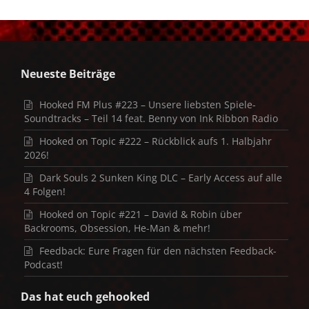
Neueste Beiträge
Hooked FM Plus #223 – Unsere liebsten Spiele-
Soundtracks – Teil 14 feat. Benny von Ink Ribbon Radio
Hooked on Topic #222 – Rückblick aufs 1. Halbjahr
2026!
Dark Souls 2 Sunken King DLC – Early Access auf alle
4 Folgen!
Hooked on Topic #221 – David & Robin über
Backrooms, Obsession, He-Man & mehr!
Feedback: Eure Fragen für den nächsten Feedback-
Podcast!
Das hat euch gehooked