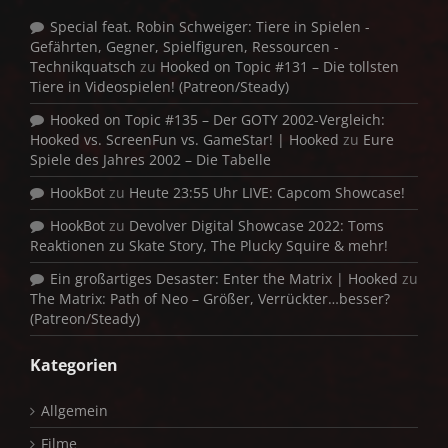
Special feat. Robin Schweiger: Tiere in Spielen -
Gefährten, Gegner, Spielfiguren, Ressourcen -
Technikquatsch
zu
Hooked on Topic #131 – Die tollsten
Tiere in Videospielen! (Patreon/Steady)
Hooked on Topic #135 – Der GOTY 2002-Vergleich:
Hooked vs. ScreenFun vs. GameStar! | Hooked
zu
Eure
Spiele des Jahres 2002 – Die Tabelle
HookBot
zu
Heute 23:55 Uhr LIVE: Capcom Showcase!
HookBot
zu
Devolver Digital Showcase 2022: Toms
Reaktionen zu Skate Story, The Plucky Squire & mehr!
Ein großartiges Desaster: Enter the Matrix | Hooked
zu
The Matrix: Path of Neo – Größer, Verrückter…besser?
(Patreon/Steady)
Kategorien
Allgemein
Filme