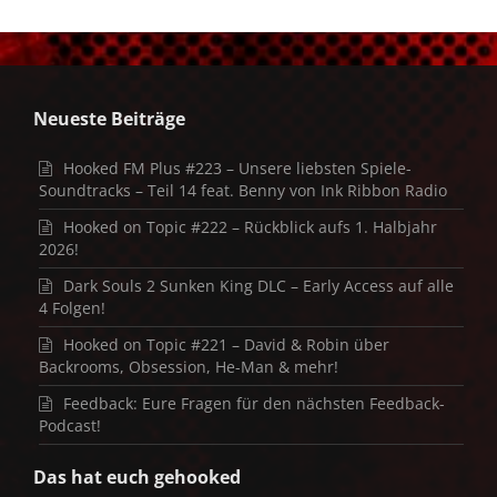
Neueste Beiträge
Hooked FM Plus #223 – Unsere liebsten Spiele-
Soundtracks – Teil 14 feat. Benny von Ink Ribbon Radio
Hooked on Topic #222 – Rückblick aufs 1. Halbjahr
2026!
Dark Souls 2 Sunken King DLC – Early Access auf alle
4 Folgen!
Hooked on Topic #221 – David & Robin über
Backrooms, Obsession, He-Man & mehr!
Feedback: Eure Fragen für den nächsten Feedback-
Podcast!
Das hat euch gehooked