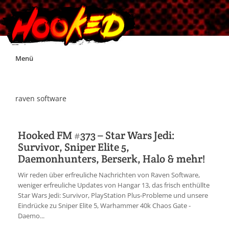
Skip
Menü
to
content
Unterstützt Hooked!
raven software
Exklusiv für Supporter*innen
Hooked FM #373 – Star Wars Jedi:
Survivor, Sniper Elite 5,
Impressum
Daemonhunters, Berserk, Halo & mehr!
Wir reden über erfreuliche Nachrichten von Raven Software,
Jobs
weniger erfreuliche Updates von Hangar 13, das frisch enthüllte
Star Wars Jedi: Survivor, PlayStation Plus-Probleme und unsere
Eindrücke zu Sniper Elite 5, Warhammer 40k Chaos Gate -
Discord
Daemo...