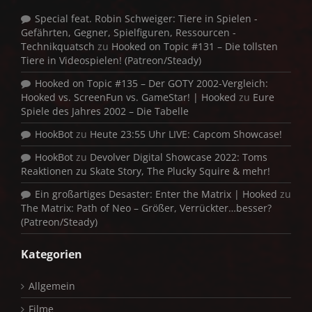
Special feat. Robin Schweiger: Tiere in Spielen -
Gefährten, Gegner, Spielfiguren, Ressourcen -
Technikquatsch
zu
Hooked on Topic #131 – Die tollsten
Tiere in Videospielen! (Patreon/Steady)
Hooked on Topic #135 – Der GOTY 2002-Vergleich:
Hooked vs. ScreenFun vs. GameStar! | Hooked
zu
Eure
Spiele des Jahres 2002 – Die Tabelle
HookBot
zu
Heute 23:55 Uhr LIVE: Capcom Showcase!
HookBot
zu
Devolver Digital Showcase 2022: Toms
Reaktionen zu Skate Story, The Plucky Squire & mehr!
Ein großartiges Desaster: Enter the Matrix | Hooked
zu
The Matrix: Path of Neo – Größer, Verrückter…besser?
(Patreon/Steady)
Kategorien
Allgemein
Filme