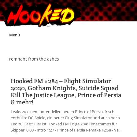
Skip
Menü
to
content
Unterstützt Hooked!
remnant from the ashes
Exklusiv für Supporter*innen
Hooked FM #284 – Flight Simulator
2020, Gotham Knights, Suicide Squad
Impressum
Kill The Justice League, Prince of Persia
& mehr!
Jobs
Leaks zu einem potentiellen neuen Prince of Persia, frisch
enthüllte DC-Spiele, ein neuer Flug-Simulator und auch noch
Discord
Leo zu Gast: Hier ist Hooked FM Folge 284! Timestamps für
Skipper: 0:00 - Intro 1:27 - Prince of Persia Remake 12:58 - Va...