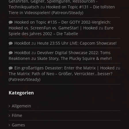
Gefährten, Gegner, Spielfiguren, Ressourcen -
Technikquatsch
zu
Hooked on Topic #131 – Die tollsten
Tiere in Videospielen! (Patreon/Steady)
Hooked on Topic #135 – Der GOTY 2002-Vergleich:
Hooked vs. ScreenFun vs. GameStar! | Hooked
zu
Eure
Spiele des Jahres 2002 – Die Tabelle
HookBot
zu
Heute 23:55 Uhr LIVE: Capcom Showcase!
HookBot
zu
Devolver Digital Showcase 2022: Toms
Reaktionen zu Skate Story, The Plucky Squire & mehr!
Ein großartiges Desaster: Enter the Matrix | Hooked
zu
The Matrix: Path of Neo – Größer, Verrückter…besser?
(Patreon/Steady)
Kategorien
Allgemein
Filme
Games