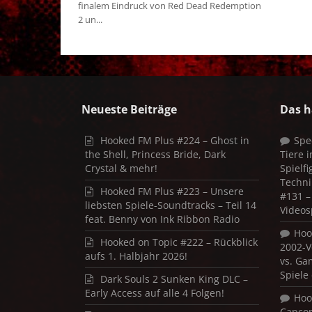
finalem Eindruck von Red Dead Redemption
2 un...
Neueste Beiträge
Das h
Hooked FM Plus #224 – Ghost in
Spe
the Shell, Princess Bride, Dark
Tiere 
Crystal & mehr!
Spielf
Techni
Hooked FM Plus #223 – Unsere
#131 – 
liebsten Spiele-Soundtracks – Teil 14
Videos
feat. Benny von Ink Ribbon Radio
Hoo
Hooked on Topic #222 – Rückblick
2002-V
aufs 1. Halbjahr 2026!
vs. Ga
Spiele
Dark Souls 2 Sunken King DLC –
Early Access auf alle 4 Folgen!
Hoo
Capco