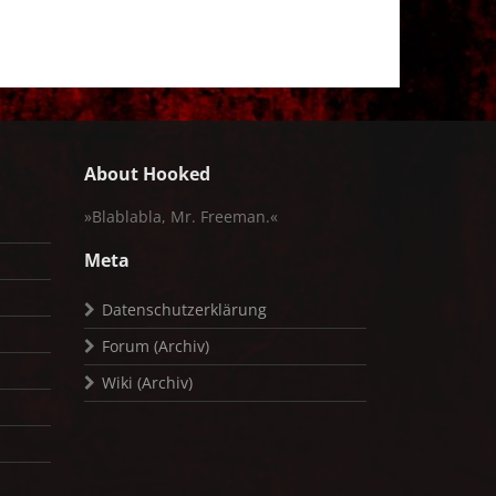
About Hooked
»Blablabla, Mr. Freeman.«
Meta
Datenschutzerklärung
Forum (Archiv)
Wiki (Archiv)