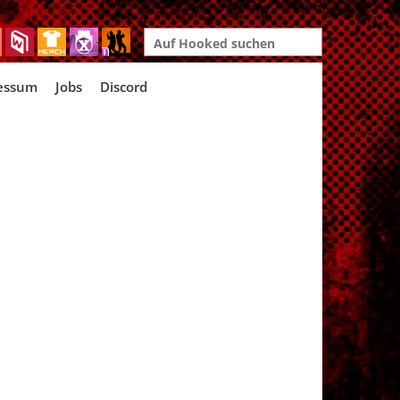
Search
for:
essum
Jobs
Discord