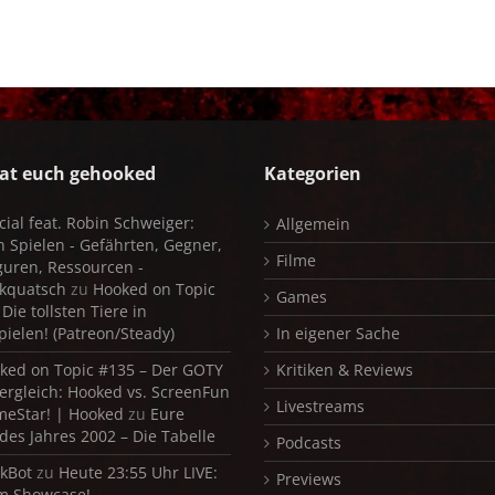
at euch gehooked
Kategorien
cial feat. Robin Schweiger:
Allgemein
in Spielen - Gefährten, Gegner,
Filme
iguren, Ressourcen -
kquatsch
zu
Hooked on Topic
Games
Die tollsten Tiere in
pielen! (Patreon/Steady)
In eigener Sache
ked on Topic #135 – Der GOTY
Kritiken & Reviews
ergleich: Hooked vs. ScreenFun
Livestreams
meStar! | Hooked
zu
Eure
 des Jahres 2002 – Die Tabelle
Podcasts
kBot
zu
Heute 23:55 Uhr LIVE:
Previews
m Showcase!