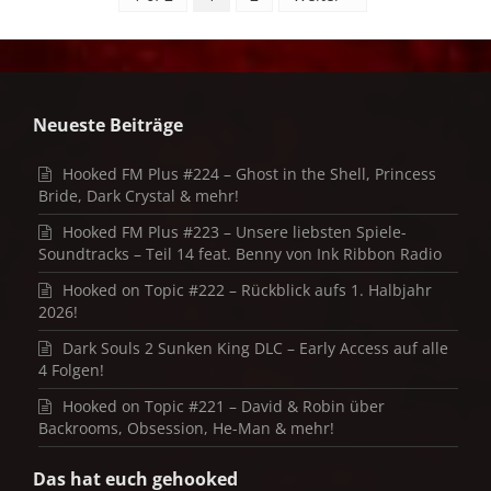
Neueste Beiträge
Hooked FM Plus #224 – Ghost in the Shell, Princess
Bride, Dark Crystal & mehr!
Hooked FM Plus #223 – Unsere liebsten Spiele-
Soundtracks – Teil 14 feat. Benny von Ink Ribbon Radio
Hooked on Topic #222 – Rückblick aufs 1. Halbjahr
2026!
Dark Souls 2 Sunken King DLC – Early Access auf alle
4 Folgen!
Hooked on Topic #221 – David & Robin über
Backrooms, Obsession, He-Man & mehr!
Das hat euch gehooked