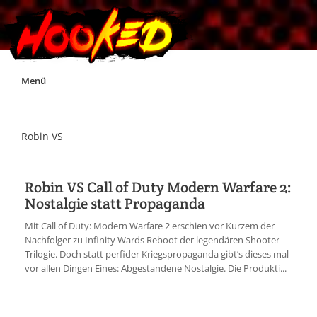
Skip
Menü
to
content
Unterstützt Hooked!
Robin VS
Exklusiv für Supporter*innen
Robin VS Call of Duty Modern Warfare 2:
Nostalgie statt Propaganda
Impressum
Mit Call of Duty: Modern Warfare 2 erschien vor Kurzem der
Nachfolger zu Infinity Wards Reboot der legendären Shooter-
Jobs
Trilogie. Doch statt perfider Kriegspropaganda gibt’s dieses mal
vor allen Dingen Eines: Abgestandene Nostalgie. Die Produkti...
Discord