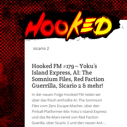
sicario 2
Hooked FM #179 – Yoku’s
Island Express, AI: The
Somnium Files, Red Faction
Guerrilla, Sicario 2 & mehr!
In der neuen Folge Hooked FM reden wir
über das frisch enthüllte AI: The Somnium
Files vom Zero Escape-Macher, über den
Pinball-Platformer-Mix Yoku's Island Express
und das Re-Mars-tered von Red Faction
Guerilla, über Sicario 2 und den neuen Ant-...