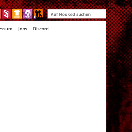
Search
for:
essum
Jobs
Discord