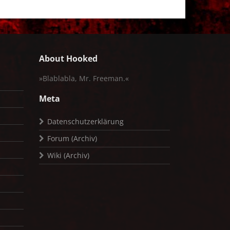
About Hooked
»Blablabla, Mr. Freeman.«
Meta
Datenschutzerklärung
Forum (Archiv)
Wiki (Archiv)