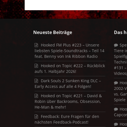
Neueste Beiträge
Das h
Hooked FM Plus #223 – Unsere
Spe
liebsten Spiele-Soundtracks – Teil 14
Tiere 
feat. Benny von Ink Ribbon Radio
Spielf
Techni
Hooked on Topic #222 – Rückblick
#131 – 
aufs 1. Halbjahr 2026!
Videos
Dark Souls 2 Sunken King DLC –
Hoo
Early Access auf alle 4 Folgen!
2002-V
vs. Ga
Hooked on Topic #221 – David &
Spiele
Robin über Backrooms, Obsession,
He-Man & mehr!
Hoo
Capco
Feedback: Eure Fragen für den
nächsten Feedback-Podcast!
Hoo