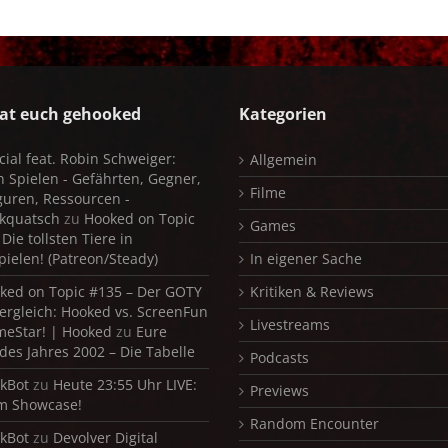
at euch gehooked
Kategorien
cial feat. Robin Schweiger:
Allgemein
in Spielen - Gefährten, Gegner,
Filme
iguren, Ressourcen -
kquatsch
zu
Hooked on Topic
Games
Die tollsten Tiere in
pielen! (Patreon/Steady)
In eigener Sache
ked on Topic #135 – Der GOTY
Kritiken & Reviews
ergleich: Hooked vs. ScreenFun
Livestreams
meStar! | Hooked
zu
Eure
 des Jahres 2002 – Die Tabelle
Podcasts
kBot
zu
Heute 23:55 Uhr LIVE:
Previews
m Showcase!
Random Encounter
kBot
zu
Devolver Digital