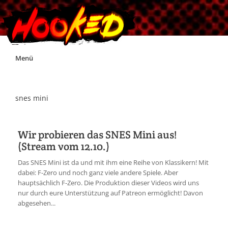
Skip
Menü
to
content
Unterstützt Hooked!
snes mini
Exklusiv für Supporter*innen
Wir probieren das SNES Mini aus!
(Stream vom 12.10.)
Impressum
Das SNES Mini ist da und mit ihm eine Reihe von Klassikern! Mit
dabei: F-Zero und noch ganz viele andere Spiele. Aber
Jobs
hauptsächlich F-Zero. Die Produktion dieser Videos wird uns
nur durch eure Unterstützung auf Patreon ermöglicht! Davon
abgesehen...
Discord