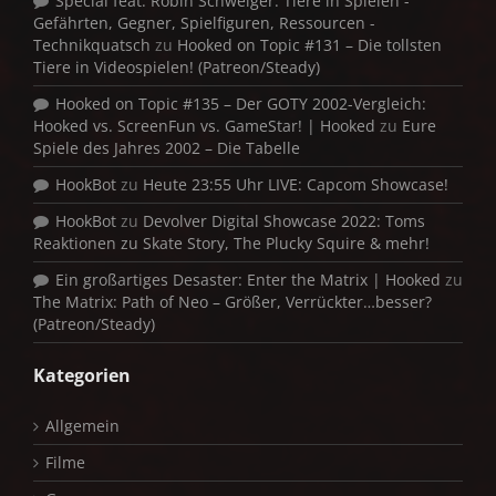
Special feat. Robin Schweiger: Tiere in Spielen -
Gefährten, Gegner, Spielfiguren, Ressourcen -
Technikquatsch
zu
Hooked on Topic #131 – Die tollsten
Tiere in Videospielen! (Patreon/Steady)
Hooked on Topic #135 – Der GOTY 2002-Vergleich:
Hooked vs. ScreenFun vs. GameStar! | Hooked
zu
Eure
Spiele des Jahres 2002 – Die Tabelle
HookBot
zu
Heute 23:55 Uhr LIVE: Capcom Showcase!
HookBot
zu
Devolver Digital Showcase 2022: Toms
Reaktionen zu Skate Story, The Plucky Squire & mehr!
Ein großartiges Desaster: Enter the Matrix | Hooked
zu
The Matrix: Path of Neo – Größer, Verrückter…besser?
(Patreon/Steady)
Kategorien
Allgemein
Filme