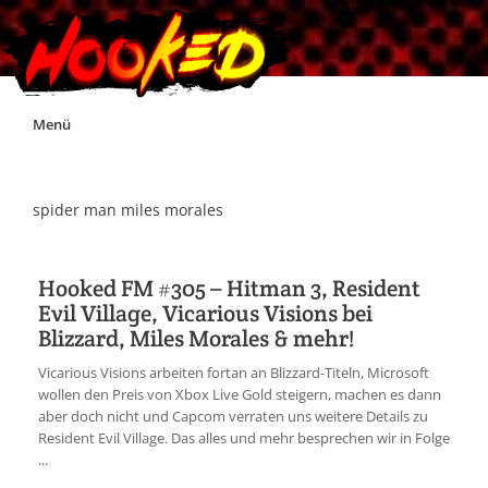
Skip
Menü
to
content
Unterstützt Hooked!
spider man miles morales
Exklusiv für Supporter*innen
Hooked FM #305 – Hitman 3, Resident
Evil Village, Vicarious Visions bei
Impressum
Blizzard, Miles Morales & mehr!
Vicarious Visions arbeiten fortan an Blizzard-Titeln, Microsoft
Jobs
wollen den Preis von Xbox Live Gold steigern, machen es dann
aber doch nicht und Capcom verraten uns weitere Details zu
Resident Evil Village. Das alles und mehr besprechen wir in Folge
Discord
...