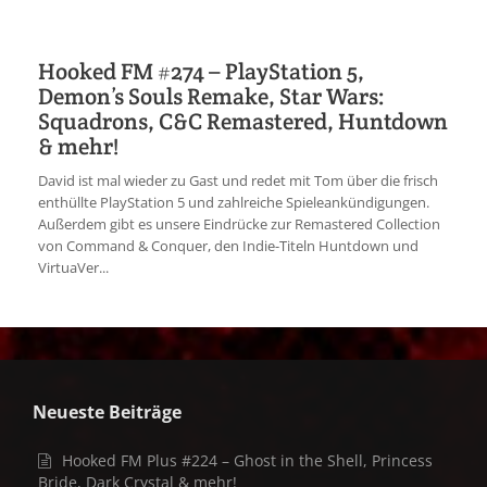
Hooked FM #274 – PlayStation 5,
Demon’s Souls Remake, Star Wars:
Squadrons, C&C Remastered, Huntdown
& mehr!
David ist mal wieder zu Gast und redet mit Tom über die frisch
enthüllte PlayStation 5 und zahlreiche Spieleankündigungen.
Außerdem gibt es unsere Eindrücke zur Remastered Collection
von Command & Conquer, den Indie-Titeln Huntdown und
VirtuaVer...
Neueste Beiträge
Hooked FM Plus #224 – Ghost in the Shell, Princess
Bride, Dark Crystal & mehr!