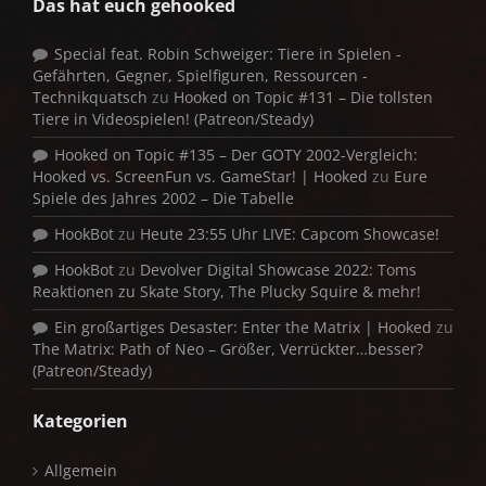
Das hat euch gehooked
Special feat. Robin Schweiger: Tiere in Spielen -
Gefährten, Gegner, Spielfiguren, Ressourcen -
Technikquatsch
zu
Hooked on Topic #131 – Die tollsten
Tiere in Videospielen! (Patreon/Steady)
Hooked on Topic #135 – Der GOTY 2002-Vergleich:
Hooked vs. ScreenFun vs. GameStar! | Hooked
zu
Eure
Spiele des Jahres 2002 – Die Tabelle
HookBot
zu
Heute 23:55 Uhr LIVE: Capcom Showcase!
HookBot
zu
Devolver Digital Showcase 2022: Toms
Reaktionen zu Skate Story, The Plucky Squire & mehr!
Ein großartiges Desaster: Enter the Matrix | Hooked
zu
The Matrix: Path of Neo – Größer, Verrückter…besser?
(Patreon/Steady)
Kategorien
Allgemein