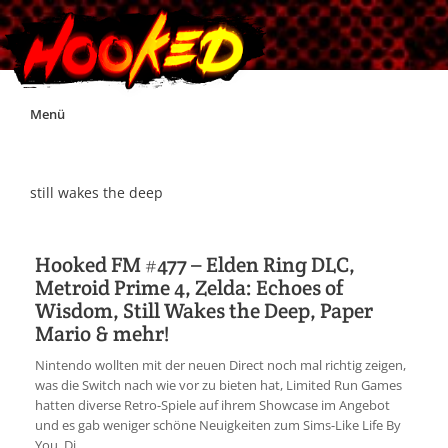
Skip
Menü
to
content
Unterstützt Hooked!
still wakes the deep
Exklusiv für Supporter*innen
Hooked FM #477 – Elden Ring DLC,
Metroid Prime 4, Zelda: Echoes of
Impressum
Wisdom, Still Wakes the Deep, Paper
Mario & mehr!
Jobs
Nintendo wollten mit der neuen Direct noch mal richtig zeigen,
was die Switch nach wie vor zu bieten hat, Limited Run Games
Discord
hatten diverse Retro-Spiele auf ihrem Showcase im Angebot
und es gab weniger schöne Neuigkeiten zum Sims-Like Life By
You. Di...