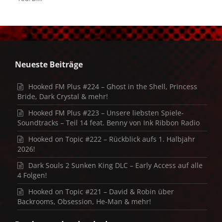
Neueste Beiträge
Hooked FM Plus #224 – Ghost in the Shell, Princess
Bride, Dark Crystal & mehr!
Hooked FM Plus #223 – Unsere liebsten Spiele-
Soundtracks – Teil 14 feat. Benny von Ink Ribbon Radio
Hooked on Topic #222 – Rückblick aufs 1. Halbjahr
2026!
Dark Souls 2 Sunken King DLC – Early Access auf alle
4 Folgen!
Hooked on Topic #221 – David & Robin über
Backrooms, Obsession, He-Man & mehr!