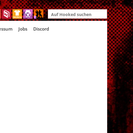
Search
for:
essum
Jobs
Discord