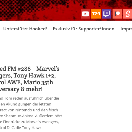
Skip
Unterstützt Hooked!
Exklusiv für Supporter*innen
Impr
to
content
d FM #286 – Marvel’s
ers, Tony Hawk 1+2,
ol AWE, Mario 35th
versary & mehr!
d Tom reden ausführlich über die
hen Akündigungen der letzten
rect von Nintendo und den frisch
ten Shenmue-Anime. Außerdem hört
che Eindrücke zu Marvel's Avengers,
rol DLC, die Tony Hawk-