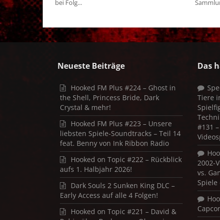
bei Folg...
Sammlung
Neueste Beiträge
Das h
Hooked FM Plus #224 – Ghost in
Spe
the Shell, Princess Bride, Dark
Tiere 
Crystal & mehr!
Spielf
Techni
Hooked FM Plus #223 – Unsere
#131 – 
liebsten Spiele-Soundtracks – Teil 14
Videos
feat. Benny von Ink Ribbon Radio
Hoo
Hooked on Topic #222 – Rückblick
2002-V
aufs 1. Halbjahr 2026!
vs. Ga
Spiele
Dark Souls 2 Sunken King DLC –
Early Access auf alle 4 Folgen!
Hoo
Capco
Hooked on Topic #221 – David &