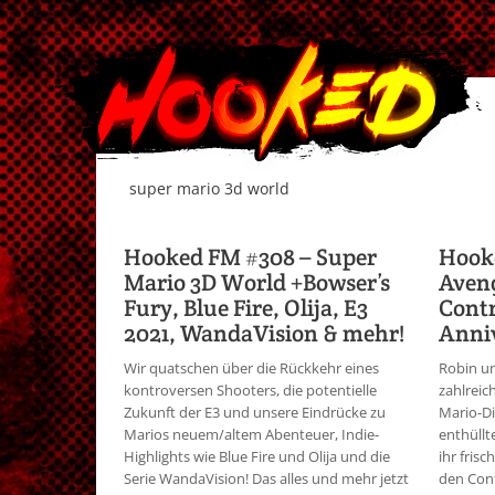
super mario 3d world
Hooked FM #308 – Super
Hooke
Mario 3D World +Bowser’s
Aveng
Fury, Blue Fire, Olija, E3
Contr
2021, WandaVision & mehr!
Anni
Wir quatschen über die Rückkehr eines
Robin un
kontroversen Shooters, die potentielle
zahlreic
Zukunft der E3 und unsere Eindrücke zu
Mario-Di
Marios neuem/altem Abenteuer, Indie-
enthüll
Highlights wie Blue Fire und Olija und die
ihr fris
Serie WandaVision! Das alles und mehr jetzt
den Cont