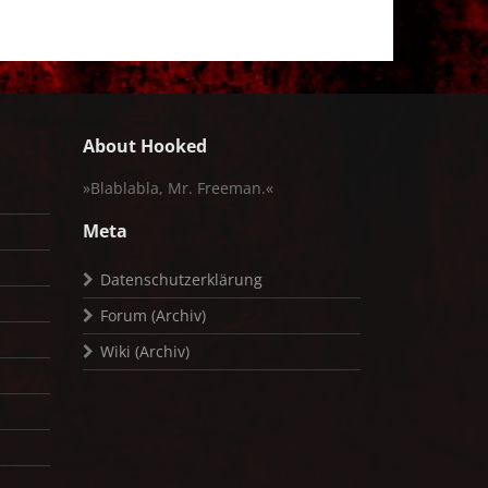
About Hooked
»Blablabla, Mr. Freeman.«
Meta
Datenschutzerklärung
Forum (Archiv)
Wiki (Archiv)