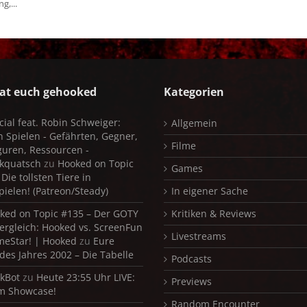
,...
at euch gehooked
Kategorien
cial feat. Robin Schweiger:
Allgemein
in Spielen - Gefährten, Gegner,
Filme
iguren, Ressourcen -
kquatsch
zu
Hooked on Topic
Games
Die tollsten Tiere in
pielen! (Patreon/Steady)
In eigener Sache
ked on Topic #135 – Der GOTY
Kritiken & Reviews
ergleich: Hooked vs. ScreenFun
Livestreams
meStar! | Hooked
zu
Eure
 des Jahres 2002 – Die Tabelle
Podcasts
kBot
zu
Heute 23:55 Uhr LIVE:
Previews
m Showcase!
Random Encounter