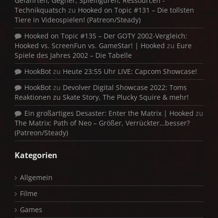
Gefährten, Gegner, Spielfiguren, Ressourcen -
Technikquatsch
zu
Hooked on Topic #131 – Die tollsten
Tiere in Videospielen! (Patreon/Steady)
Hooked on Topic #135 – Der GOTY 2002-Vergleich:
Hooked vs. ScreenFun vs. GameStar! | Hooked
zu
Eure
Spiele des Jahres 2002 – Die Tabelle
HookBot
zu
Heute 23:55 Uhr LIVE: Capcom Showcase!
HookBot
zu
Devolver Digital Showcase 2022: Toms
Reaktionen zu Skate Story, The Plucky Squire & mehr!
Ein großartiges Desaster: Enter the Matrix | Hooked
zu
The Matrix: Path of Neo – Größer, Verrückter…besser?
(Patreon/Steady)
Kategorien
Allgemein
Filme
Games