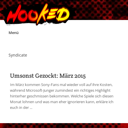
Skip
Menü
to
content
Unterstützt Hooked!
Syndicate
Exklusiv für Supporter*innen
Umsonst Gezockt: März 2015
Impressum
Im März kommen Sony-Fans mal wieder voll auf ihre Kosten,
während Microsoft-Junger zumindest ein richtiges Highlight
hinterher geschmissen bekommen. Welche Spiele sich diesen
Jobs
Monat lohnen und was man eher ignorieren kann, erkläre ich
euch in der ...
Discord