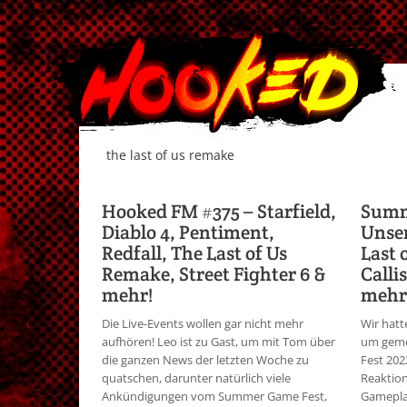
the last of us remake
Hooked FM #375 – Starfield,
Summ
Diablo 4, Pentiment,
Unser
Redfall, The Last of Us
Last 
Remake, Street Fighter 6 &
Calli
mehr!
mehr
Die Live-Events wollen gar nicht mehr
Wir hatt
aufhören! Leo ist zu Gast, um mit Tom über
um geme
die ganzen News der letzten Woche zu
Fest 202
quatschen, darunter natürlich viele
Reaktion
Ankündigungen vom Summer Game Fest,
Gameplay