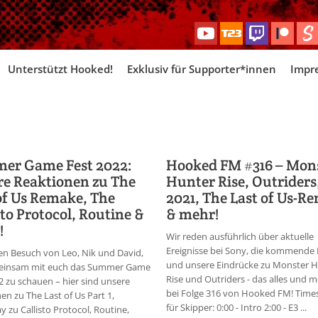
Skip
Unterstützt Hooked!
Exklusiv für Supporter*innen
Impr
to
content
er Game Fest 2022:
Hooked FM #316 – Mon
e Reaktionen zu The
Hunter Rise, Outriders
of Us Remake, The
2021, The Last of Us-R
sto Protocol, Routine &
& mehr!
!
Wir reden ausführlich über aktuelle
Ereignisse bei Sony, die kommende 
en Besuch von Leo, Nik und David,
und unsere Eindrücke zu Monster 
insam mit euch das Summer Game
Rise und Outriders - das alles und m
2 zu schauen – hier sind unsere
bei Folge 316 von Hooked FM! Tim
en zu The Last of Us Part 1,
für Skipper: 0:00 - Intro 2:00 - E3 ...
 zu Callisto Protocol, Routine,