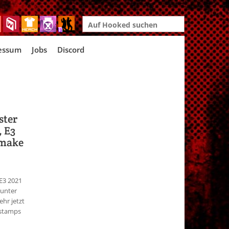
Search
for:
essum
Jobs
Discord
ster
, E3
emake
E3 2021
Hunter
ehr jetzt
estamps