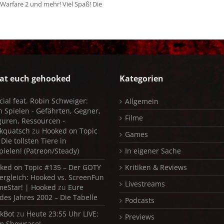
arfare 2 und mehr! Viel Spaß! Die
at euch gehooked
Kategorien
cial feat. Robin Schweiger:
Allgemein
in Spielen - Gefährten, Gegner,
Filme
iguren, Ressourcen -
kquatsch
zu
Hooked on Topic
Games
Die tollsten Tiere in
pielen! (Patreon/Steady)
In eigener Sache
ked on Topic #135 – Der GOTY
Kritiken & Reviews
ergleich: Hooked vs. ScreenFun
Livestreams
meStar! | Hooked
zu
Eure
 des Jahres 2002 – Die Tabelle
Podcasts
kBot
zu
Heute 23:55 Uhr LIVE:
Previews
m Showcase!