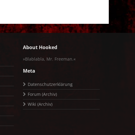
About Hooked
»Blablabla, Mr. Freeman.«
Meta
Datenschutzerklärung
Forum (Archiv)
Wiki (Archiv)