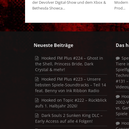
der Devolver Digital-Show und dem Xbox &
Modern W
Bethesda Showca...
Prod...
Neueste Beiträge
Das h
Hooked FM Plus #224 – Ghost in
Spe
the Shell, Princess Bride, Dark
Tiere 
Crystal & mehr!
Spielf
Techni
Hooked FM Plus #223 – Unsere
#131 – 
liebsten Spiele-Soundtracks – Teil 14
Videos
feat. Benny von Ink Ribbon Radio
Hoo
Hooked on Topic #222 – Rückblick
2002-V
aufs 1. Halbjahr 2026!
vs. Ga
Spiele
Dark Souls 2 Sunken King DLC –
Early Access auf alle 4 Folgen!
Hoo
Capco