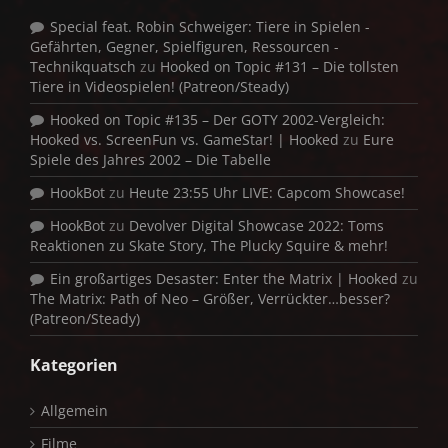
Special feat. Robin Schweiger: Tiere in Spielen -
Gefährten, Gegner, Spielfiguren, Ressourcen -
Technikquatsch
zu
Hooked on Topic #131 – Die tollsten
Tiere in Videospielen! (Patreon/Steady)
Hooked on Topic #135 – Der GOTY 2002-Vergleich:
Hooked vs. ScreenFun vs. GameStar! | Hooked
zu
Eure
Spiele des Jahres 2002 – Die Tabelle
HookBot
zu
Heute 23:55 Uhr LIVE: Capcom Showcase!
HookBot
zu
Devolver Digital Showcase 2022: Toms
Reaktionen zu Skate Story, The Plucky Squire & mehr!
Ein großartiges Desaster: Enter the Matrix | Hooked
zu
The Matrix: Path of Neo – Größer, Verrückter…besser?
(Patreon/Steady)
Kategorien
Allgemein
Filme