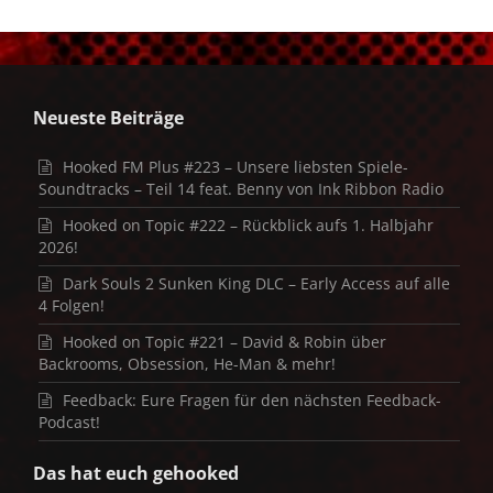
Neueste Beiträge
Hooked FM Plus #223 – Unsere liebsten Spiele-
Soundtracks – Teil 14 feat. Benny von Ink Ribbon Radio
Hooked on Topic #222 – Rückblick aufs 1. Halbjahr
2026!
Dark Souls 2 Sunken King DLC – Early Access auf alle
4 Folgen!
Hooked on Topic #221 – David & Robin über
Backrooms, Obsession, He-Man & mehr!
Feedback: Eure Fragen für den nächsten Feedback-
Podcast!
Das hat euch gehooked