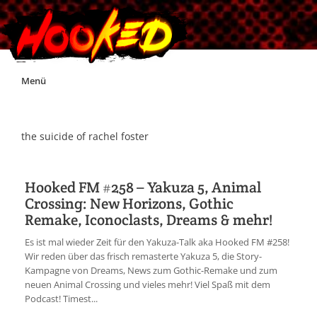
Skip
Menü
to
content
Unterstützt Hooked!
the suicide of rachel foster
Exklusiv für Supporter*innen
Hooked FM #258 – Yakuza 5, Animal
Crossing: New Horizons, Gothic
Impressum
Remake, Iconoclasts, Dreams & mehr!
Es ist mal wieder Zeit für den Yakuza-Talk aka Hooked FM #258!
Jobs
Wir reden über das frisch remasterte Yakuza 5, die Story-
Kampagne von Dreams, News zum Gothic-Remake und zum
neuen Animal Crossing und vieles mehr! Viel Spaß mit dem
Discord
Podcast! Timest...