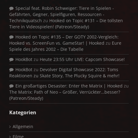
Special feat. Robin Schweiger: Tiere in Spielen -
Gefährten, Gegner, Spielfiguren, Ressourcen -
Technikquatsch
zu
Hooked on Topic #131 – Die tollsten
Tiere in Videospielen! (Patreon/Steady)
Hooked on Topic #135 – Der GOTY 2002-Vergleich:
Hooked vs. ScreenFun vs. GameStar! | Hooked
zu
Eure
Spiele des Jahres 2002 – Die Tabelle
HookBot
zu
Heute 23:55 Uhr LIVE: Capcom Showcase!
HookBot
zu
Devolver Digital Showcase 2022: Toms
Reaktionen zu Skate Story, The Plucky Squire & mehr!
Ein großartiges Desaster: Enter the Matrix | Hooked
zu
The Matrix: Path of Neo – Größer, Verrückter…besser?
(Patreon/Steady)
Kategorien
Allgemein
Filme