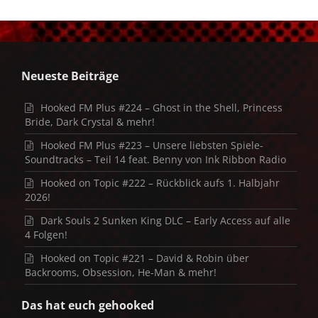
Neueste Beiträge
Hooked FM Plus #224 – Ghost in the Shell, Princess
Bride, Dark Crystal & mehr!
Hooked FM Plus #223 – Unsere liebsten Spiele-
Soundtracks – Teil 14 feat. Benny von Ink Ribbon Radio
Hooked on Topic #222 – Rückblick aufs 1. Halbjahr
2026!
Dark Souls 2 Sunken King DLC – Early Access auf alle
4 Folgen!
Hooked on Topic #221 – David & Robin über
Backrooms, Obsession, He-Man & mehr!
Das hat euch gehooked