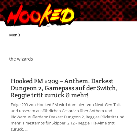
Skip
Menü
to
content
Unterstützt Hooked!
the wizards
Exklusiv für Supporter*innen
Hooked FM #209 – Anthem, Darkest
Dungeon 2, Gamepass auf der Switch,
Impressum
Reggie tritt zurück & mehr!
Folge 209 von Hooked FM wird dominiert von Next-Gen-Talk
Jobs
und unserem ausführlichen Gespräch über Anthem und
BioWare. Außerdem: Darkest Dungeon 2, Reggies Rücktritt und
mehr! Timestamps für Skipper: 2:12 - Reggie Fils-Aimé tritt
Discord
zurück, ...