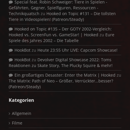
Special feat. Robin Schweiger: Tiere in Spielen -
Gefährten, Gegner, Spielfiguren, Ressourcen -
Technikquatsch
zu
Hooked on Topic #131 – Die tollsten
Tiere in Videospielen! (Patreon/Steady)
Hooked on Topic #135 – Der GOTY 2002-Vergleich:
Hooked vs. ScreenFun vs. GameStar! | Hooked
zu
Eure
Spiele des Jahres 2002 – Die Tabelle
HookBot
zu
Heute 23:55 Uhr LIVE: Capcom Showcase!
HookBot
zu
Devolver Digital Showcase 2022: Toms
Reaktionen zu Skate Story, The Plucky Squire & mehr!
Ein großartiges Desaster: Enter the Matrix | Hooked
zu
The Matrix: Path of Neo – Größer, Verrückter…besser?
(Patreon/Steady)
Kategorien
Allgemein
Filme