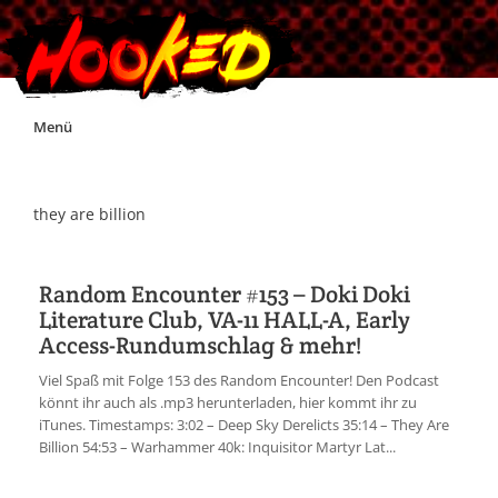
Skip
Menü
to
content
Unterstützt Hooked!
they are billion
Exklusiv für Supporter*innen
Random Encounter #153 – Doki Doki
Literature Club, VA-11 HALL-A, Early
Impressum
Access-Rundumschlag & mehr!
Viel Spaß mit Folge 153 des Random Encounter! Den Podcast
Jobs
könnt ihr auch als .mp3 herunterladen, hier kommt ihr zu
iTunes. Timestamps: 3:02 – Deep Sky Derelicts 35:14 – They Are
Billion 54:53 – Warhammer 40k: Inquisitor Martyr Lat...
Discord