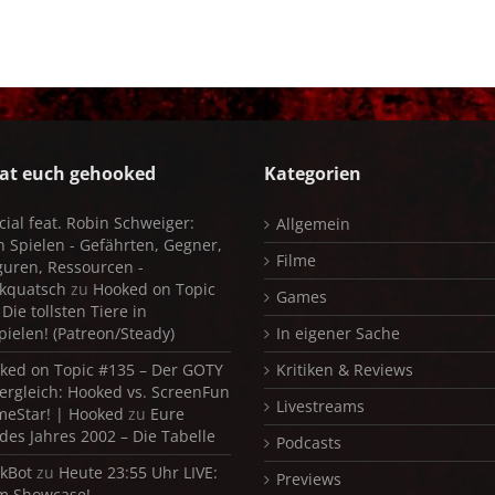
at euch gehooked
Kategorien
cial feat. Robin Schweiger:
Allgemein
in Spielen - Gefährten, Gegner,
Filme
iguren, Ressourcen -
kquatsch
zu
Hooked on Topic
Games
Die tollsten Tiere in
pielen! (Patreon/Steady)
In eigener Sache
ked on Topic #135 – Der GOTY
Kritiken & Reviews
ergleich: Hooked vs. ScreenFun
Livestreams
meStar! | Hooked
zu
Eure
 des Jahres 2002 – Die Tabelle
Podcasts
kBot
zu
Heute 23:55 Uhr LIVE:
Previews
m Showcase!