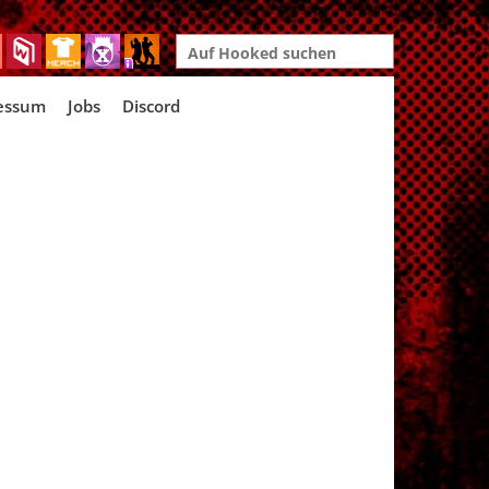
Search
for:
essum
Jobs
Discord