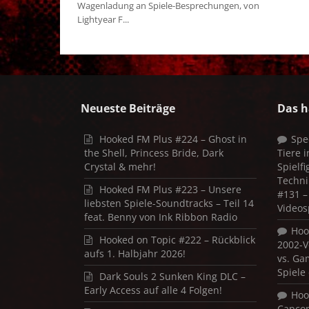
Wagenladung an Spiele-Besprechungen, von
Lightyear F...
Neueste Beiträge
Das h
Hooked FM Plus #224 – Ghost in
Spe
the Shell, Princess Bride, Dark
Tiere 
Crystal & mehr!
Spielf
Techni
Hooked FM Plus #223 – Unsere
#131 – 
liebsten Spiele-Soundtracks – Teil 14
Videos
feat. Benny von Ink Ribbon Radio
Hoo
Hooked on Topic #222 – Rückblick
2002-V
aufs 1. Halbjahr 2026!
vs. Ga
Spiele
Dark Souls 2 Sunken King DLC –
Early Access auf alle 4 Folgen!
Hoo
Capco