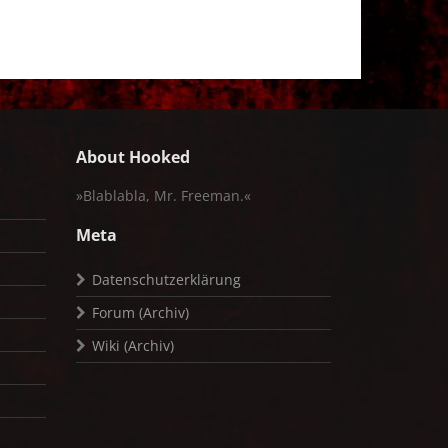
About Hooked
»Blablabla, Mr. Freeman.«
Meta
Datenschutzerklärung
Forum (Archiv)
Wiki (Archiv)