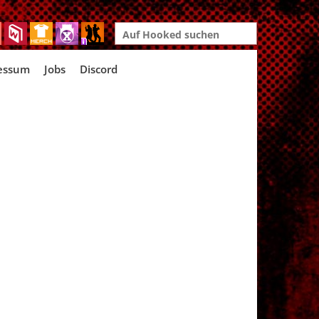
Search
for:
essum
Jobs
Discord