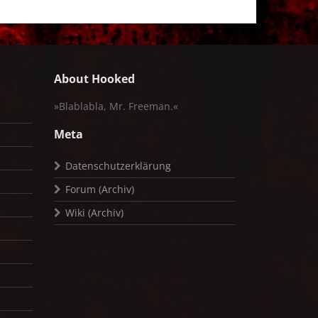
About Hooked
»Blablabla, Mr. Freeman.«
Meta
Datenschutzerklärung
Forum (Archiv)
Wiki (Archiv)