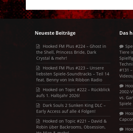
Neueste Beiträge
Das h
Hooked FM Plus #224 – Ghost in
Spe
the Shell, Princess Bride, Dark
Tiere 
Crystal & mehr!
Spielf
Techni
Hooked FM Plus #223 – Unsere
#131 – 
liebsten Spiele-Soundtracks – Teil 14
Videos
feat. Benny von Ink Ribbon Radio
Hoo
Hooked on Topic #222 – Rückblick
2002-V
aufs 1. Halbjahr 2026!
vs. Ga
Spiele
Dark Souls 2 Sunken King DLC –
Early Access auf alle 4 Folgen!
Hoo
Capco
Hooked on Topic #221 – David &
Robin über Backrooms, Obsession,
Hoo
He-Man & mehr!