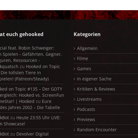
at euch gehooked
Kategorien
cial feat. Robin Schweiger:
Allgemein
in Spielen - Gefährten, Gegner,
Filme
iguren, Ressourcen -
kquatsch
zu
Hooked on Topic
Games
Die tollsten Tiere in
pielen! (Patreon/Steady)
In eigener Sache
ked on Topic #135 – Der GOTY
Kritiken & Reviews
ergleich: Hooked vs. ScreenFun
Livestreams
meStar! | Hooked
zu
Eure
 des Jahres 2002 – Die Tabelle
Podcasts
kBot
zu
Heute 23:55 Uhr LIVE:
Previews
m Showcase!
Random Encounter
kBot
zu
Devolver Digital