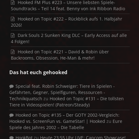
Hooked FM Plus #223 – Unsere liebsten Spiele-
Soundtracks – Teil 14 feat. Benny von Ink Ribbon Radio
Hooked on Topic #222 – Rückblick aufs 1. Halbjahr
2026!
Dark Souls 2 Sunken King DLC – Early Access auf alle
4 Folgen!
Hooked on Topic #221 – David & Robin über
Backrooms, Obsession, He-Man & mehr!
Das hat euch gehooked
Special feat. Robin Schweiger: Tiere in Spielen -
Gefährten, Gegner, Spielfiguren, Ressourcen -
Technikquatsch
zu
Hooked on Topic #131 – Die tollsten
Tiere in Videospielen! (Patreon/Steady)
Hooked on Topic #135 – Der GOTY 2002-Vergleich:
Hooked vs. ScreenFun vs. GameStar! | Hooked
zu
Eure
Spiele des Jahres 2002 – Die Tabelle
HookBot
zu
Heute 23:55 Uhr LIVE: Capcom Showcase!