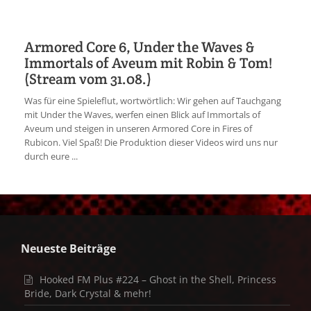
Armored Core 6, Under the Waves &
Immortals of Aveum mit Robin & Tom!
(Stream vom 31.08.)
Was für eine Spieleflut, wortwörtlich: Wir gehen auf Tauchgang
mit Under the Waves, werfen einen Blick auf Immortals of
Aveum und steigen in unseren Armored Core in Fires of
Rubicon. Viel Spaß! Die Produktion dieser Videos wird uns nur
durch eure ...
Neueste Beiträge
Hooked FM Plus #224 – Ghost in the Shell, Princess
Bride, Dark Crystal & mehr!