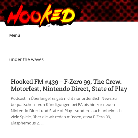
Skip
Menü
to
content
Unterstützt Hooked!
under the waves
Exklusiv für Supporter*innen
Hooked FM #439 – F-Zero 99, The Crew:
Motorfest, Nintendo Direct, State of Play
Impressum
Podcast in Überlänge! Es gab nicht nur ordentlich News zu
bequatschen - von Kündigungen bei EA bis hin zur neuen
Jobs
Nintendo Direct und State of Play - sondern auch unheimlich
viele Spiele, über die wir reden müssen, etwa F-Zero 99,
Blasphemous 2, ...
Discord