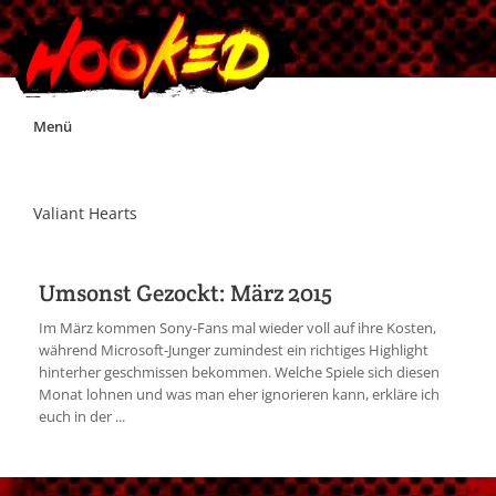
Skip
Menü
to
content
Unterstützt Hooked!
Valiant Hearts
Exklusiv für Supporter*innen
Umsonst Gezockt: März 2015
Impressum
Im März kommen Sony-Fans mal wieder voll auf ihre Kosten,
während Microsoft-Junger zumindest ein richtiges Highlight
hinterher geschmissen bekommen. Welche Spiele sich diesen
Jobs
Monat lohnen und was man eher ignorieren kann, erkläre ich
euch in der ...
Discord