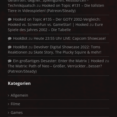
Gefährten, Gegner, Spielfiguren, Ressourcen -
Technikquatsch
zu
Hooked on Topic #131 – Die tollsten
Tiere in Videospielen! (Patreon/Steady)
Hooked on Topic #135 – Der GOTY 2002-Vergleich:
Hooked vs. ScreenFun vs. GameStar! | Hooked
zu
Eure
Spiele des Jahres 2002 – Die Tabelle
HookBot
zu
Heute 23:55 Uhr LIVE: Capcom Showcase!
HookBot
zu
Devolver Digital Showcase 2022: Toms
Reaktionen zu Skate Story, The Plucky Squire & mehr!
Ein großartiges Desaster: Enter the Matrix | Hooked
zu
The Matrix: Path of Neo – Größer, Verrückter…besser?
(Patreon/Steady)
Kategorien
Allgemein
Filme
Games