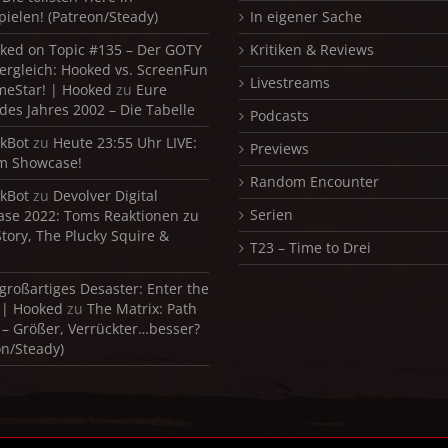
pielen! (Patreon/Steady)
In eigener Sache
ked on Topic #135 – Der GOTY
Kritiken & Reviews
ergleich: Hooked vs. ScreenFun
Livestreams
meStar! | Hooked
zu
Eure
 des Jahres 2002 – Die Tabelle
Podcasts
kBot
zu
Heute 23:55 Uhr LIVE:
Previews
m Showcase!
Random Encounter
kBot
zu
Devolver Digital
Serien
se 2022: Toms Reaktionen zu
Story, The Plucky Squire &
T23 – Time to Drei
 großartiges Desaster: Enter the
 | Hooked
zu
The Matrix: Path
 – Größer, Verrückter…besser?
on/Steady)