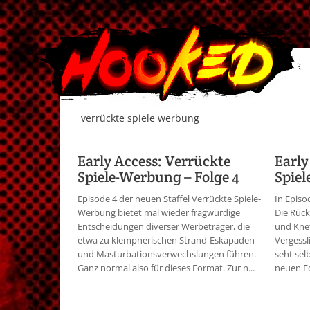
verrückte spiele werbung
Early Access: Verrückte
Early
Spiele-Werbung – Folge 4
Spiel
Episode 4 der neuen Staffel Verrückte Spiele-
In Episo
Werbung bietet mal wieder fragwürdige
Die Rüc
Entscheidungen diverser Werbeträger, die
und Knet
etwa zu klempnerischen Strand-Eskapaden
Vergessl
und Masturbationsverwechslungen führen.
seht sel
Ganz normal also für dieses Format. Zur n...
neuen Fo