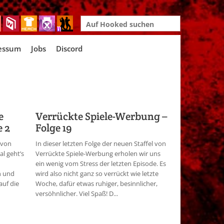
Search
for:
essum
Jobs
Discord
e
Verrückte Spiele-Werbung –
e 2
Folge 19
 von
In dieser letzten Folge der neuen Staffel von
l geht’s
Verrückte Spiele-Werbung erholen wir uns
ein wenig vom Stress der letzten Episode. Es
n und
wird also nicht ganz so verrückt wie letzte
auf die
Woche, dafür etwas ruhiger, besinnlicher,
versöhnlicher. Viel Spaß! D...