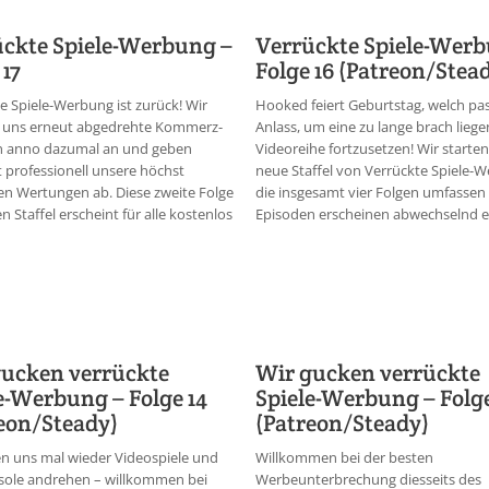
ckte Spiele-Werbung –
Verrückte Spiele-Werb
 17
Folge 16 (Patreon/Stea
e Spiele-Werbung ist zurück! Wir
Hooked feiert Geburtstag, welch pa
 uns erneut abgedrehte Kommerz-
Anlass, um eine zu lange brach lieg
on anno dazumal an und geben
Videoreihe fortzusetzen! Wir starten
professionell unsere höchst
neue Staffel von Verrückte Spiele-
en Wertungen ab. Diese zweite Folge
die insgesamt vier Folgen umfassen 
n Staffel erscheint für alle kostenlos
Episoden erscheinen abwechselnd ex
gucken verrückte
Wir gucken verrückte
e-Werbung – Folge 14
Spiele-Werbung – Folge
eon/Steady)
(Patreon/Steady)
en uns mal wieder Videospiele und
Willkommen bei der besten
sole andrehen – willkommen bei
Werbeunterbrechung diesseits des