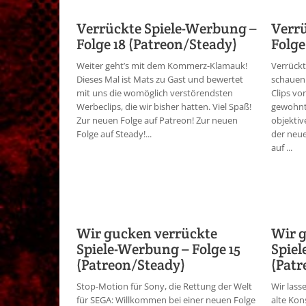
Verrückte Spiele-Werbung –
Verrü
Folge 18 (Patreon/Steady)
Folge
Weiter geht’s mit dem Kommerz-Klamauk!
Verrückt
Dieses Mal ist Mats zu Gast und bewertet
schauen
mit uns die womöglich verstörendsten
Clips v
Werbeclips, die wir bisher hatten. Viel Spaß!
gewohnt 
Zur neuen Folge auf Patreon! Zur neuen
objektiv
Folge auf Steady!...
der neue
auf ...
Wir gucken verrückte
Wir 
Spiele-Werbung – Folge 15
Spiel
(Patreon/Steady)
(Patr
Stop-Motion für Sony, die Rettung der Welt
Wir lass
für SEGA: Willkommen bei einer neuen Folge
alte Kon