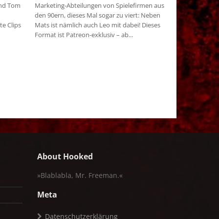
und Tom
Marketing-Abteilungen von Spielefirmen aus
den 90ern, dieses Mal sogar zu viert: Neben
te Clips
Mats ist nämlich auch Leo mit dabei! Dieses
Format ist Patreon-exklusiv – ab...
About Hooked
»Blablabla, Mr. Freeman.«
Meta
Datenschutzerklärung