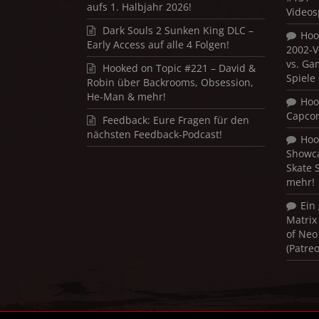
aufs 1. Halbjahr 2026!
Videos
Dark Souls 2 Sunken King DLC –
Hoo
Early Access auf alle 4 Folgen!
2002-V
vs. Ga
Hooked on Topic #221 – David &
Spiele
Robin über Backrooms, Obsession,
He-Man & mehr!
Hoo
Capco
Feedback: Eure Fragen für den
nächsten Feedback-Podcast!
Hoo
Showca
Skate 
mehr!
Ein
Matrix
of Neo
(Patre