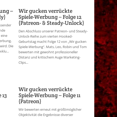
ung –
Wir gucken verrückte
dy)
Spiele-Werbung – Folge 12
(Patreon- & Steady-Unlock)
ssender
ende
Den Abschluss unserer Patreon- und Steady-
 eine
Unlock-Reihe zum vierten Hooked-
Werbung,
Geburtstag macht Folge 12 von „Wir gucken
wird. Die
Spiele-Werbung“. Mats, Leo, Robin und Tom
klu...
bewerten mit gewohnt professioneller
Distanz und kritischem Auge Marketing-
Clips...
Wir gucken verrückte
 13
Spiele-Werbung – Folge 11
(Patreon)
Wir bewerten erneut mit größtmöglicher
Objektivität die Ergebnisse diverser