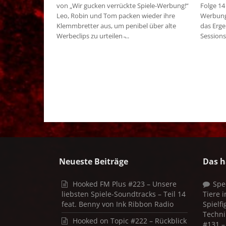
von „Wir gucken verrückte Spiele-Werbung!“
Folge 14
Leo, Robin und Tom packen wieder ihre
Werbung
Klemmbretter aus, um penibel über alte
das Erge
Werbeclips zu urteilen ̵...
Sessions
Neueste Beiträge
Das h
Hooked FM Plus #223 – Unsere
Spe
liebsten Spiele-Soundtracks – Teil 14
Tiere 
feat. Benny von Ink Ribbon Radio
Spielf
Techni
Hooked on Topic #222 – Rückblick
#131 – 