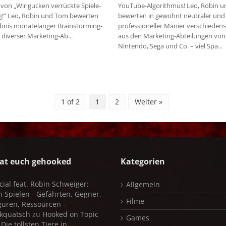
 von „Wir gucken verrückte Spiele-
YouTube-Algorithmus! Leo, Robin 
!“ Leo, Robin und Tom bewerten
bewerten in gewohnt neutraler und
bnis monatelanger Brainstorming-
professioneller Manier verschiedens
 diverser Marketing-Ab...
aus den Marketing-Abteilungen von
Nintendo, Sega und Co. – viel Spa...
1 of 2
1
2
Weiter »
at euch gehooked
Kategorien
cial feat. Robin Schweiger:
Allgemein
in Spielen - Gefährten, Gegner,
Filme
iguren, Ressourcen -
kquatsch
zu
Hooked on Topic
Games
Die tollsten Tiere in