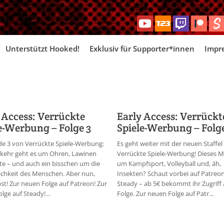
Skip
Unterstützt Hooked!
Exklusiv für Supporter*innen
Impr
to
content
 Access: Verrückte
Early Access: Verrückt
e-Werbung – Folge 3
Spiele-Werbung – Folg
de 3 von Verrückte Spiele-Werbung:
Es geht weiter mit der neuen Staffel
kkehr geht es um Ohren, Lawinen
Verrückte Spiele-Werbung! Dieses Ma
e – und auch ein bisschen um die
um Kampfsport, Volleyball und, äh,
ichkeit des Menschen. Aber nun,
Insekten? Schaut vorbei auf Patreo
bst! Zur neuen Folge auf Patreon! Zur
Steady – ab 5€ bekommt ihr Zugriff 
lge auf Steady!...
Folge. Zur neuen Folge auf Patr...