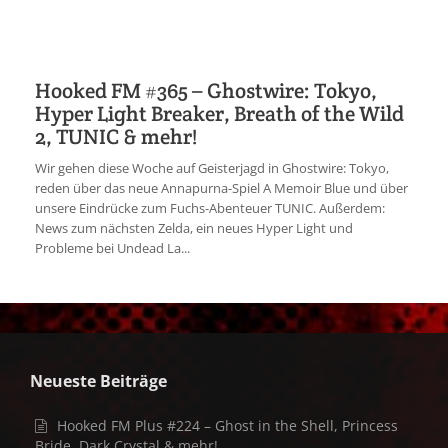
Hooked FM #365 – Ghostwire: Tokyo,
Hyper Light Breaker, Breath of the Wild
2, TUNIC & mehr!
Wir gehen diese Woche auf Geisterjagd in Ghostwire: Tokyo,
reden über das neue Annapurna-Spiel A Memoir Blue und über
unsere Eindrücke zum Fuchs-Abenteuer TUNIC. Außerdem:
News zum nächsten Zelda, ein neues Hyper Light und
Probleme bei Undead La...
Neueste Beiträge
Hooked FM Plus #224 – Ghost in the Shell, Princess
Bride, Dark Crystal & mehr!