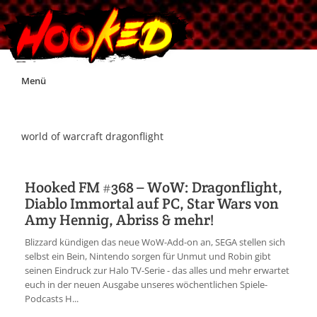
Skip
Menü
to
content
Unterstützt Hooked!
world of warcraft dragonflight
Exklusiv für Supporter*innen
Hooked FM #368 – WoW: Dragonflight,
Diablo Immortal auf PC, Star Wars von
Impressum
Amy Hennig, Abriss & mehr!
Blizzard kündigen das neue WoW-Add-on an, SEGA stellen sich
Jobs
selbst ein Bein, Nintendo sorgen für Unmut und Robin gibt
seinen Eindruck zur Halo TV-Serie - das alles und mehr erwartet
euch in der neuen Ausgabe unseres wöchentlichen Spiele-
Discord
Podcasts H...