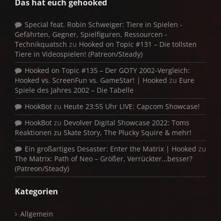
Das hat euch gehooked
Special feat. Robin Schweiger: Tiere in Spielen -
Gefährten, Gegner, Spielfiguren, Ressourcen -
Technikquatsch
zu
Hooked on Topic #131 – Die tollsten
Tiere in Videospielen! (Patreon/Steady)
Hooked on Topic #135 – Der GOTY 2002-Vergleich:
Hooked vs. ScreenFun vs. GameStar! | Hooked
zu
Eure
Spiele des Jahres 2002 – Die Tabelle
HookBot
zu
Heute 23:55 Uhr LIVE: Capcom Showcase!
HookBot
zu
Devolver Digital Showcase 2022: Toms
Reaktionen zu Skate Story, The Plucky Squire & mehr!
Ein großartiges Desaster: Enter the Matrix | Hooked
zu
The Matrix: Path of Neo – Größer, Verrückter…besser?
(Patreon/Steady)
Kategorien
Allgemein