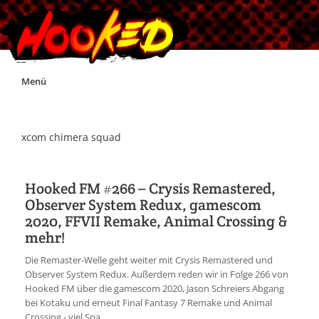
Skip
Menü
to
content
Unterstützt Hooked!
xcom chimera squad
Exklusiv für Supporter*innen
Hooked FM #266 – Crysis Remastered,
Observer System Redux, gamescom
Impressum
2020, FFVII Remake, Animal Crossing &
mehr!
Jobs
Die Remaster-Welle geht weiter mit Crysis Remastered und
Observer System Redux. Außerdem reden wir in Folge 266 von
Discord
Hooked FM über die gamescom 2020, Jason Schreiers Abgang
bei Kotaku und erneut Final Fantasy 7 Remake und Animal
Crossing - viel Spa...