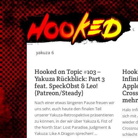
yakuza 6
Hooked on Topic #103 –
Hook
Yakuza Rückblick: Part 3
Infin
feat. SpeckObst & Leo!
Apple
(Patreon/Steady)
Cross
mehr
Nach einer etwas längeren Pause freuen wir
uns sehr, euch heute den finalen Teil
Halo Inf
unserer Yakuza-Retrospektive präsentieren
sich mit
zu können, in der wir über Yakuza 6, Fist of
wieder d
the North Star: Lost Paradise, Judgment &
Crossroa
Yakuza: Like A Dragon sprechen! ...
schlecht