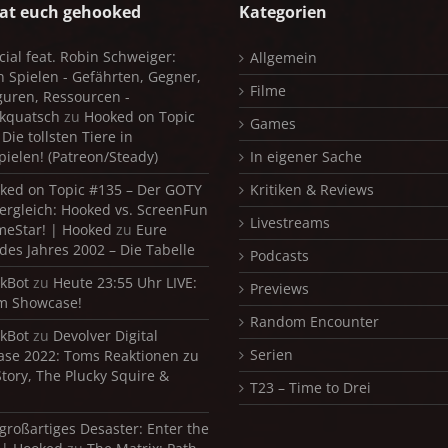
at euch gehooked
Kategorien
cial feat. Robin Schweiger:
Allgemein
in Spielen - Gefährten, Gegner,
Filme
iguren, Ressourcen -
kquatsch
zu
Hooked on Topic
Games
Die tollsten Tiere in
pielen! (Patreon/Steady)
In eigener Sache
ked on Topic #135 – Der GOTY
Kritiken & Reviews
ergleich: Hooked vs. ScreenFun
Livestreams
meStar! | Hooked
zu
Eure
 des Jahres 2002 – Die Tabelle
Podcasts
kBot
zu
Heute 23:55 Uhr LIVE:
Previews
m Showcase!
Random Encounter
kBot
zu
Devolver Digital
Serien
se 2022: Toms Reaktionen zu
Story, The Plucky Squire &
T23 – Time to Drei
 großartiges Desaster: Enter the