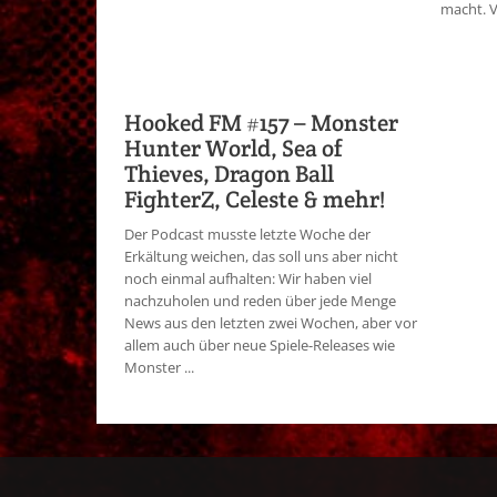
macht. V
Hooked FM #157 – Monster
Hunter World, Sea of
Thieves, Dragon Ball
FighterZ, Celeste & mehr!
Der Podcast musste letzte Woche der
Erkältung weichen, das soll uns aber nicht
noch einmal aufhalten: Wir haben viel
nachzuholen und reden über jede Menge
News aus den letzten zwei Wochen, aber vor
allem auch über neue Spiele-Releases wie
Monster ...