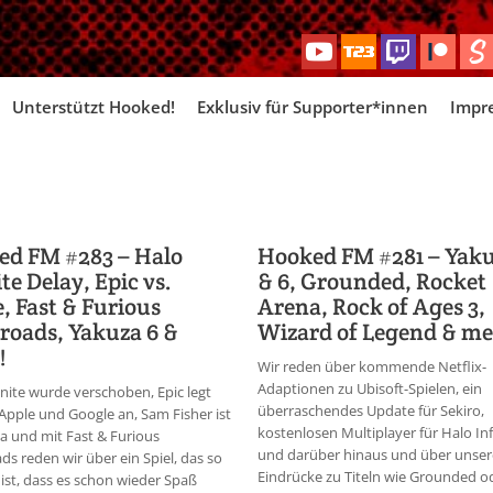
Skip
Unterstützt Hooked!
Exklusiv für Supporter*innen
Impr
to
content
ed FM #283 – Halo
Hooked FM #281 – Yaku
ite Delay, Epic vs.
& 6, Grounded, Rocket
, Fast & Furious
Arena, Rock of Ages 3,
roads, Yakuza 6 &
Wizard of Legend & me
!
Wir reden über kommende Netflix-
Adaptionen zu Ubisoft-Spielen, ein
inite wurde verschoben, Epic legt
überraschendes Update für Sekiro,
 Apple und Google an, Sam Fisher ist
kostenlosen Multiplayer für Halo Inf
a und mit Fast & Furious
und darüber hinaus und über unser
ds reden wir über ein Spiel, das so
Eindrücke zu Titeln wie Grounded o
 ist, dass es schon wieder Spaß