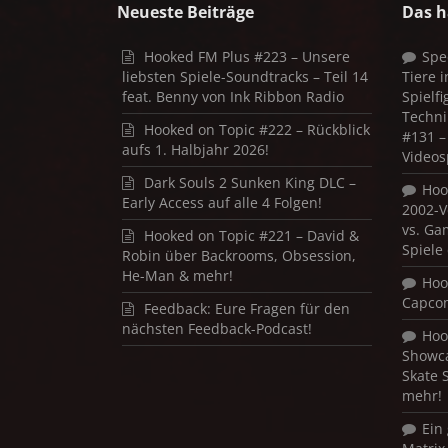
Neueste Beiträge
Das h
Hooked FM Plus #223 – Unsere
Spe
liebsten Spiele-Soundtracks – Teil 14
Tiere 
feat. Benny von Ink Ribbon Radio
Spielf
Techni
Hooked on Topic #222 – Rückblick
#131 – 
aufs 1. Halbjahr 2026!
Videos
Dark Souls 2 Sunken King DLC –
Hoo
Early Access auf alle 4 Folgen!
2002-V
vs. Ga
Hooked on Topic #221 – David &
Spiele
Robin über Backrooms, Obsession,
He-Man & mehr!
Hoo
Capco
Feedback: Eure Fragen für den
nächsten Feedback-Podcast!
Hoo
Showca
Skate 
mehr!
Ein