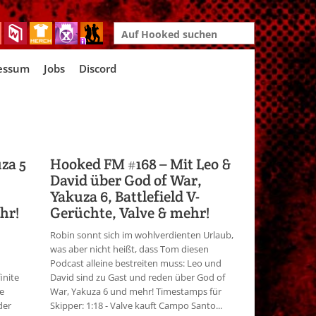
Search
for:
essum
Jobs
Discord
za 5
Hooked FM #168 – Mit Leo &
David über God of War,
Yakuza 6, Battlefield V-
hr!
Gerüchte, Valve & mehr!
Robin sonnt sich im wohlverdienten Urlaub,
was aber nicht heißt, dass Tom diesen
Podcast alleine bestreiten muss: Leo und
inite
David sind zu Gast und reden über God of
e
War, Yakuza 6 und mehr! Timestamps für
der
Skipper: 1:18 - Valve kauft Campo Santo...