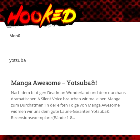
Skip
Menü
to
content
Unterstützt Hooked!
yotsuba
Exklusiv für Supporter*innen
Manga Awesome – Yotsuba&!
Impressum
Nach dem blutigen Deadman Wonderland und dem durchaus
dramatischen A Silent Voice brauchen wir mal einen Manga
zum Durchatmen: In der elften Folge von Manga Awesome
Jobs
widmen wir uns dem gute Laune-Garanten Yotsuba&!
Rezensionsexemplare (Bände 1-8...
Discord