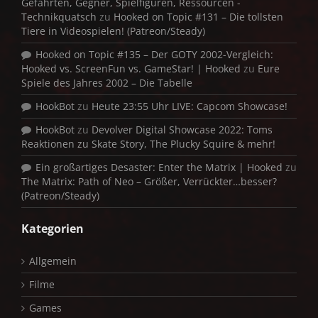
Gefährten, Gegner, Spielfiguren, Ressourcen -
Technikquatsch
zu
Hooked on Topic #131 – Die tollsten
Tiere in Videospielen! (Patreon/Steady)
Hooked on Topic #135 – Der GOTY 2002-Vergleich:
Hooked vs. ScreenFun vs. GameStar! | Hooked
zu
Eure
Spiele des Jahres 2002 – Die Tabelle
HookBot
zu
Heute 23:55 Uhr LIVE: Capcom Showcase!
HookBot
zu
Devolver Digital Showcase 2022: Toms
Reaktionen zu Skate Story, The Plucky Squire & mehr!
Ein großartiges Desaster: Enter the Matrix | Hooked
zu
The Matrix: Path of Neo – Größer, Verrückter…besser?
(Patreon/Steady)
Kategorien
Allgemein
Filme
Games