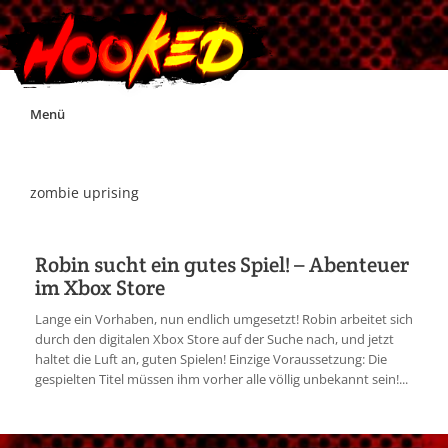
Skip
Menü
to
content
Unterstützt Hooked!
zombie uprising
Exklusiv für Supporter*innen
Robin sucht ein gutes Spiel! – Abenteuer
im Xbox Store
Impressum
Lange ein Vorhaben, nun endlich umgesetzt! Robin arbeitet sich
durch den digitalen Xbox Store auf der Suche nach, und jetzt
Jobs
haltet die Luft an, guten Spielen! Einzige Voraussetzung: Die
gespielten Titel müssen ihm vorher alle völlig unbekannt sein!...
Discord