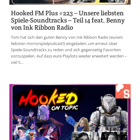
Hooked FM Plus #223 – Unsere liebsten
Spiele-Soundtracks – Teil 14 feat. Benny
von Ink Ribbon Radio
Tom hat sich den guten Benny von Ink Ribbon Radio (eurem
liebsten Horrorspielpodcast!) eingeladen, um erneut über
Spiele-Soundtracks zu reden und sich gegenseitig Favoriten
vorzuspielen. Auf dass eure Playlists wieder erweitert werden –
viel S...