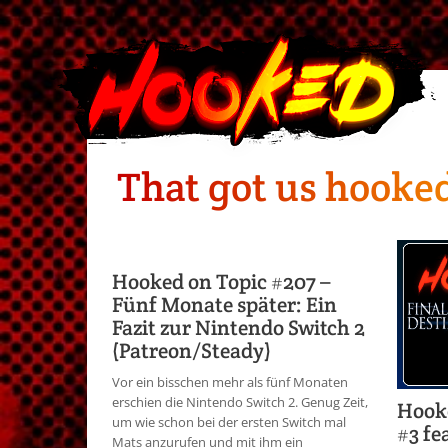
That got us hooke
Hooked on Topic #207 –
Fünf Monate später: Ein
Fazit zur Nintendo Switch 2
(Patreon/Steady)
Vor ein bisschen mehr als fünf Monaten
erschien die Nintendo Switch 2. Genug Zeit,
Hooke
um wie schon bei der ersten Switch mal
#3 fe
Mats anzurufen und mit ihm ein