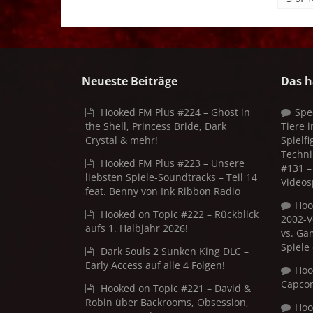
Neueste Beiträge
Das h
Hooked FM Plus #224 – Ghost in
Spe
the Shell, Princess Bride, Dark
Tiere 
Crystal & mehr!
Spielf
Techni
Hooked FM Plus #223 – Unsere
#131 – 
liebsten Spiele-Soundtracks – Teil 14
Videos
feat. Benny von Ink Ribbon Radio
Hoo
Hooked on Topic #222 – Rückblick
2002-V
aufs 1. Halbjahr 2026!
vs. Ga
Spiele
Dark Souls 2 Sunken King DLC –
Early Access auf alle 4 Folgen!
Hoo
Capco
Hooked on Topic #221 – David &
Robin über Backrooms, Obsession,
Hoo