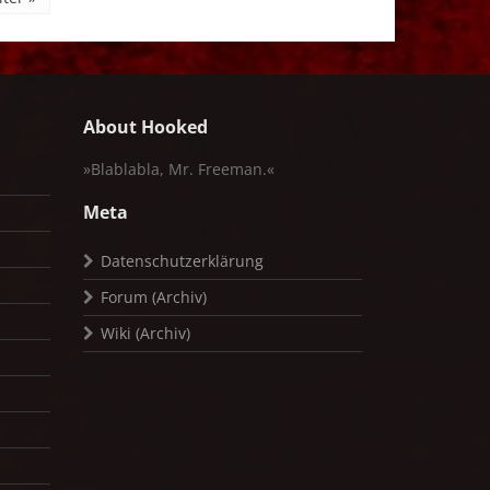
About Hooked
»Blablabla, Mr. Freeman.«
Meta
Datenschutzerklärung
Forum (Archiv)
Wiki (Archiv)