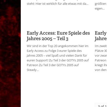
steht: Hier ist wirklich für alle etwas mit da...
größten 
eigen...
Early Access: Eure Spiele des
Early
Jahres 2005 – Teil 3
Jahre
Wir sind in der Top 20 angekommen hier im
Im zweit
Early Access zu Folge 3 eurer Spiele des
Plätze 3
Jahres 2005 – viel Spaß und vielen Dank für
vor zwan
euren Support! Zu Teil 3 der GOTYs 2005 auf
Patreon 
Patreon Zu Teil 3 der GOTYs 2005 auf
kriegt ih
Steady...
von den 
3 of 