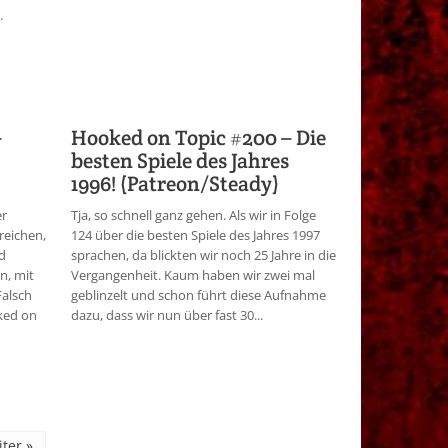
.
–
Hooked on Topic #200 – Die
besten Spiele des Jahres
1996! (Patreon/Steady)
er
Tja, so schnell ganz gehen. Als wir in Folge
reichen,
124 über die besten Spiele des Jahres 1997
nd
sprachen, da blickten wir noch 25 Jahre in die
n, mit
Vergangenheit. Kaum haben wir zwei mal
Falsch
geblinzelt und schon führt diese Aufnahme
ked on
dazu, dass wir nun über fast 30...
ter »