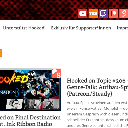
Skip
Unterstützt Hooked!
Exklusiv für Supporter*innen
Impr
to
content
d
Hooked on Topic #206 
Genre-Talk: Aufbau-Spi
(Patreon/Steady)
Aufbau-Spiele scheinen auf den erst
wie ein konservativer Monolith – do
unserem Gespräch wich dieser Eind
d on Final Destination
schnell der Erkenntnis, dass kaum e
at. Ink Ribbon Radio
anderes Genre so unterschiedliche 