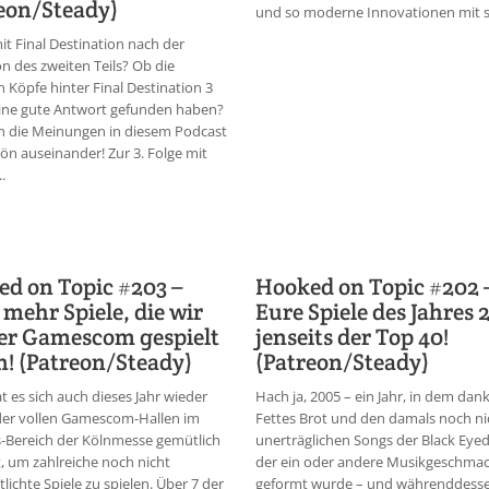
eon/Steady)
und so moderne Innovationen mit si
t Final Destination nach der
on des zweiten Teils? Ob die
n Köpfe hinter Final Destination 3
eine gute Antwort gefunden haben?
n die Meinungen in diesem Podcast
ön auseinander! Zur 3. Folge mit
.
d on Topic #203 –
Hooked on Topic #202 
mehr Spiele, die wir
Eure Spiele des Jahres
er Gamescom gespielt
jenseits der Top 40!
! (Patreon/Steady)
(Patreon/Steady)
t es sich auch dieses Jahr wieder
Hach ja, 2005 – ein Jahr, in dem dank
der vollen Gamescom-Hallen im
Fettes Brot und den damals noch ni
-Bereich der Kölnmesse gemütlich
unerträglichen Songs der Black Eye
 um zahlreiche noch nicht
der ein oder andere Musikgeschma
tlichte Spiele zu spielen. Über 7 der
geformt wurde – und währenddesse