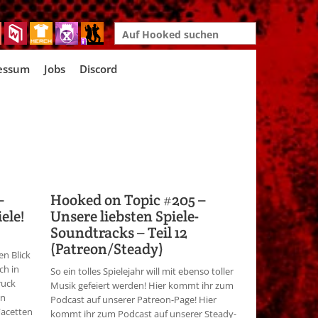
Search
for:
essum
Jobs
Discord
–
Hooked on Topic #205 –
ele!
Unsere liebsten Spiele-
Soundtracks – Teil 12
(Patreon/Steady)
en Blick
ch in
So ein tolles Spielejahr will mit ebenso toller
ruck
Musik gefeiert werden! Hier kommt ihr zum
in
Podcast auf unserer Patreon-Page! Hier
Facetten
kommt ihr zum Podcast auf unserer Steady-