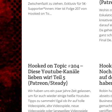
(Patr
Zwischenfazit zu ziehen. Exklusiv für 5€-
Supporter*innen: Hier ist Folge 207 von
Wohin mi
Hooked on To...
Eskalati
kreative
darauf 
Da gehe
ganz sch
Final De..
Hooked on Topic #204 –
Hooke
Diese Youtube-Kanäle
Noch 
lieben wir! Teil 5
auf d
(Patreon/Steady)
haben
Wir haben uns ein paar Jahre Zeit gelassen,
Robin ha
um für euch wieder einige heiße Youtube-
abseits 
Tipps zu sammeln! Egal ob ihr auf tolle
Business
Videospiele, alte Videospiele, neue
gemacht,
Videospiele oder langweilige Videospiele
veröffen