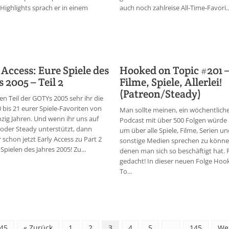
Highlights sprach er in einem
auch noch zahlreise All-Time-Favori..
 Access: Eure Spiele des
Hooked on Topic #201 
s 2005 – Teil 2
Filme, Spiele, Allerlei!
(Patreon/Steady)
en Teil der GOTYs 2005 sehr ihr die
0 bis 21 eurer Spiele-Favoriten von
Man sollte meinen, ein wöchentlich
zig Jahren. Und wenn ihr uns auf
Podcast mit über 500 Folgen würde 
oder Steady unterstützt, dann
um über alle Spiele, Filme, Serien u
r schon jetzt Early Access zu Part 2
sonstige Medien sprechen zu könne
Spielen des Jahres 2005! Zu...
denen man sich so beschäftigt hat. 
gedacht! In dieser neuen Folge Hoo
To...
145
« Zurück
1
2
3
4
5
…
145
Wei