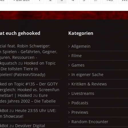
at euch gehooked
Kategorien
cial feat. Robin Schweiger:
Allgemein
in Spielen - Gefährten, Gegner,
Filme
iguren, Ressourcen -
kquatsch
zu
Hooked on Topic
Games
Die tollsten Tiere in
pielen! (Patreon/Steady)
In eigener Sache
ked on Topic #135 – Der GOTY
Kritiken & Reviews
ergleich: Hooked vs. ScreenFun
Livestreams
meStar! | Hooked
zu
Eure
 des Jahres 2002 – Die Tabelle
Podcasts
kBot
zu
Heute 23:55 Uhr LIVE:
Previews
m Showcase!
Random Encounter
kBot
zu
Devolver Digital