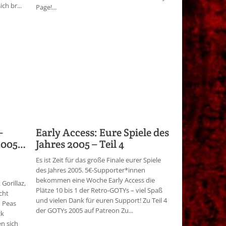
ch br...
Page!...
–
Early Access: Eure Spiele des
 2005…
Jahres 2005 – Teil 4
Es ist Zeit für das große Finale eurer Spiele
des Jahres 2005. 5€-Supporter*innen
bekommen eine Woche Early Access die
 Gorillaz,
Plätze 10 bis 1 der Retro-GOTYs – viel Spaß
cht
und vielen Dank für euren Support! Zu Teil 4
d Peas
der GOTYs 2005 auf Patreon Zu...
ck
n sich