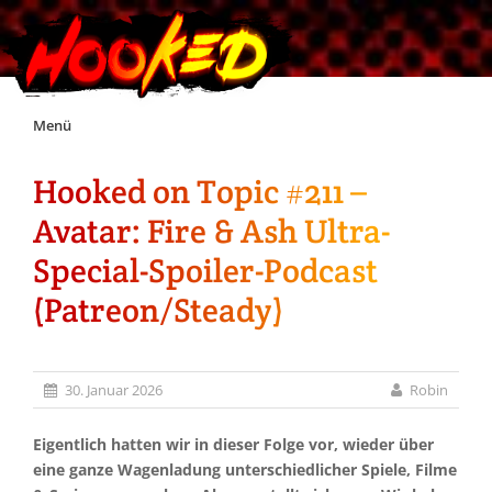
Skip
Menü
to
content
Hooked on Topic #211 –
Unterstützt Hooked!
Avatar: Fire & Ash Ultra-
Exklusiv für Supporter*innen
Special-Spoiler-Podcast
(Patreon/Steady)
Impressum
Jobs
30. Januar 2026
Robin
Discord
Eigentlich hatten wir in dieser Folge vor, wieder über
eine ganze Wagenladung unterschiedlicher Spiele, Filme