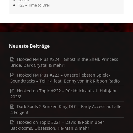
T23 – Time to Drei
Neueste Beiträge
Hooked FM Plus #224 – Ghost in the Shell, Princess
Bride, Dark Crystal & mehr!
Hooked FM Plus #223 – Unsere liebsten Spiele-
Soundtracks – Teil 14 feat. Benny von Ink Ribbon Radio
Hooked on Topic #222 – Rückblick aufs 1. Halbjahr
2026!
Dark Souls 2 Sunken King DLC – Early Access auf alle
4 Folgen!
Hooked on Topic #221 – David & Robin über
Backrooms, Obsession, He-Man & mehr!