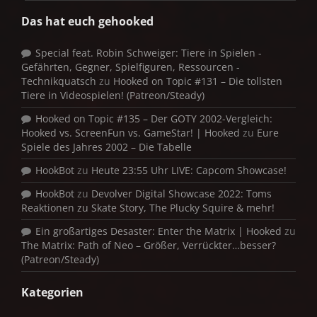
Das hat euch gehooked
Special feat. Robin Schweiger: Tiere in Spielen -
Gefährten, Gegner, Spielfiguren, Ressourcen -
Technikquatsch
zu
Hooked on Topic #131 – Die tollsten
Tiere in Videospielen! (Patreon/Steady)
Hooked on Topic #135 – Der GOTY 2002-Vergleich:
Hooked vs. ScreenFun vs. GameStar! | Hooked
zu
Eure
Spiele des Jahres 2002 – Die Tabelle
HookBot
zu
Heute 23:55 Uhr LIVE: Capcom Showcase!
HookBot
zu
Devolver Digital Showcase 2022: Toms
Reaktionen zu Skate Story, The Plucky Squire & mehr!
Ein großartiges Desaster: Enter the Matrix | Hooked
zu
The Matrix: Path of Neo – Größer, Verrückter…besser?
(Patreon/Steady)
Kategorien