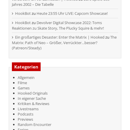
Jahres 2002 – Die Tabelle
HookBot
zu
Heute 23:55 Uhr LIVE: Capcom Showcase!
HookBot
zu
Devolver Digital Showcase 2022: Toms
Reaktionen zu Skate Story, The Plucky Squire & mehr!
Ein großartiges Desaster: Enter the Matrix | Hooked
zu
The
Matrix: Path of Neo – Größer, Verrückter…besser?
(Patreon/Steady)
Kategorien
Allgemein
Filme
Games
Hooked Originals
In eigener Sache
Kritiken & Reviews
Livestreams
Podcasts
Previews
Random Encounter
Serien