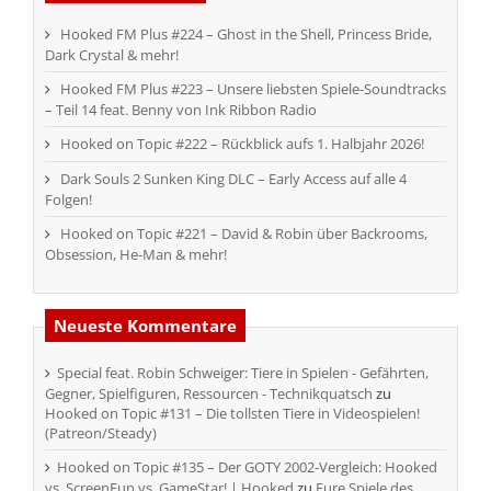
Hooked FM Plus #224 – Ghost in the Shell, Princess Bride,
Dark Crystal & mehr!
Hooked FM Plus #223 – Unsere liebsten Spiele-Soundtracks
– Teil 14 feat. Benny von Ink Ribbon Radio
Hooked on Topic #222 – Rückblick aufs 1. Halbjahr 2026!
Dark Souls 2 Sunken King DLC – Early Access auf alle 4
Folgen!
Hooked on Topic #221 – David & Robin über Backrooms,
Obsession, He-Man & mehr!
Neueste Kommentare
Special feat. Robin Schweiger: Tiere in Spielen - Gefährten,
Gegner, Spielfiguren, Ressourcen - Technikquatsch
zu
Hooked on Topic #131 – Die tollsten Tiere in Videospielen!
(Patreon/Steady)
Hooked on Topic #135 – Der GOTY 2002-Vergleich: Hooked
vs. ScreenFun vs. GameStar! | Hooked
zu
Eure Spiele des