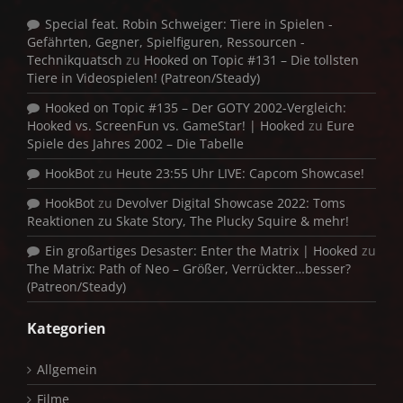
Special feat. Robin Schweiger: Tiere in Spielen -
Gefährten, Gegner, Spielfiguren, Ressourcen -
Technikquatsch
zu
Hooked on Topic #131 – Die tollsten
Tiere in Videospielen! (Patreon/Steady)
Hooked on Topic #135 – Der GOTY 2002-Vergleich:
Hooked vs. ScreenFun vs. GameStar! | Hooked
zu
Eure
Spiele des Jahres 2002 – Die Tabelle
HookBot
zu
Heute 23:55 Uhr LIVE: Capcom Showcase!
HookBot
zu
Devolver Digital Showcase 2022: Toms
Reaktionen zu Skate Story, The Plucky Squire & mehr!
Ein großartiges Desaster: Enter the Matrix | Hooked
zu
The Matrix: Path of Neo – Größer, Verrückter…besser?
(Patreon/Steady)
Kategorien
Allgemein
Filme