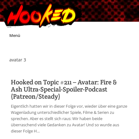
Skip
Menü
to
content
Unterstützt Hooked!
avatar 3
Exklusiv für Supporter*innen
Hooked on Topic #211 – Avatar: Fire &
Ash Ultra-Special-Spoiler-Podcast
Impressum
(Patreon/Steady)
Eigentlich hatten wir in dieser Folge vor, wieder über eine ganze
Jobs
Wagenladung unterschiedlicher Spiele, Filme & Serien zu
sprechen. Aber es stellt sich raus: Wir haben beide
überraschend viele Gedanken zu Avatar! Und so wurde aus
Discord
dieser Folge H...