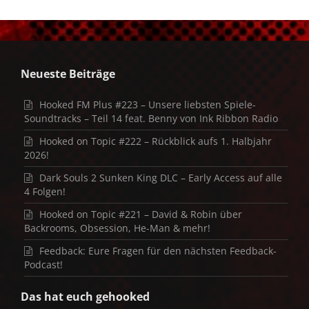
Neueste Beiträge
Hooked FM Plus #223 – Unsere liebsten Spiele-
Soundtracks – Teil 14 feat. Benny von Ink Ribbon Radio
Hooked on Topic #222 – Rückblick aufs 1. Halbjahr
2026!
Dark Souls 2 Sunken King DLC – Early Access auf alle
4 Folgen!
Hooked on Topic #221 – David & Robin über
Backrooms, Obsession, He-Man & mehr!
Feedback: Eure Fragen für den nächsten Feedback-
Podcast!
Das hat euch gehooked