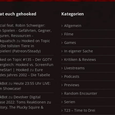
at euch gehooked
Kategorien
cial feat. Robin Schweiger:
Allgemein
in Spielen - Gefährten, Gegner,
Filme
iguren, Ressourcen -
kquatsch
zu
Hooked on Topic
Games
Die tollsten Tiere in
pielen! (Patreon/Steady)
In eigener Sache
ked on Topic #135 – Der GOTY
Kritiken & Reviews
ergleich: Hooked vs. ScreenFun
Livestreams
meStar! | Hooked
zu
Eure
 des Jahres 2002 – Die Tabelle
Podcasts
kBot
zu
Heute 23:55 Uhr LIVE:
Previews
m Showcase!
Random Encounter
kBot
zu
Devolver Digital
Serien
se 2022: Toms Reaktionen zu
Story, The Plucky Squire &
T23 – Time to Drei