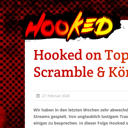
Hooked on Top
Scramble & Kö
27. Februar 2026
Wir haben in den letzten Wochen sehr abwechslu
Streams gespielt. Von unglaublich lustigem Tras
einiges zu besprechen. In dieser Folge Hooked 