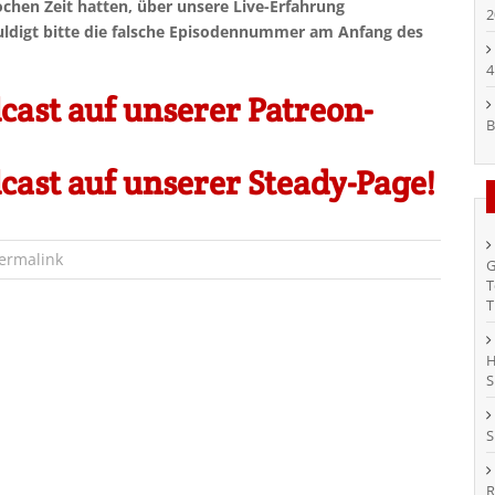
chen Zeit hatten, über unsere Live-Erfahrung
2
uldigt bitte die falsche Episodennummer am Anfang des
4
ast auf unserer Patreon-
B
ast auf unserer Steady-Page!
ermalink
G
T
T
H
S
S
R