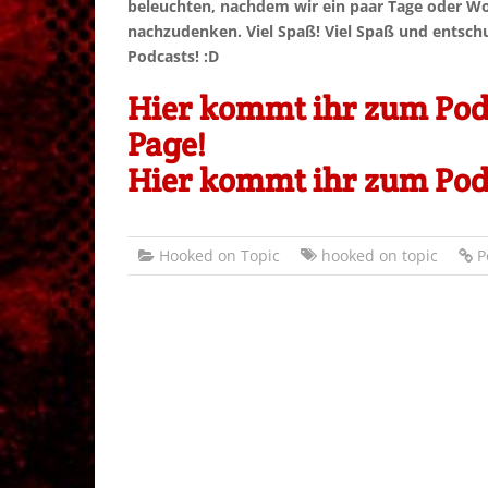
beleuchten, nachdem wir ein paar Tage oder Wo
nachzudenken. Viel Spaß! Viel Spaß und entsch
Podcasts! :D
Hier kommt ihr zum Podc
Page!
Hier kommt ihr zum Podc
Hooked on Topic
hooked on topic
P