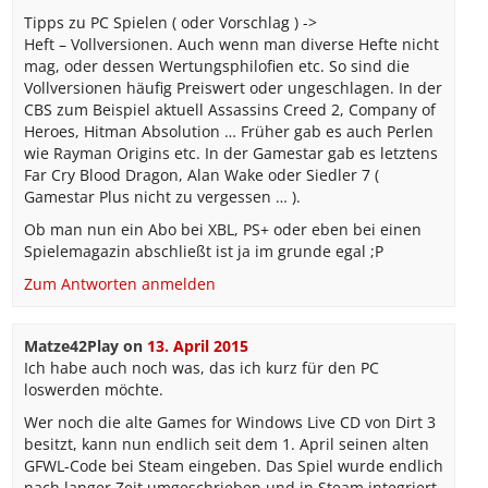
Tipps zu PC Spielen ( oder Vorschlag ) ->
Heft – Vollversionen. Auch wenn man diverse Hefte nicht
mag, oder dessen Wertungsphilofien etc. So sind die
Vollversionen häufig Preiswert oder ungeschlagen. In der
CBS zum Beispiel aktuell Assassins Creed 2, Company of
Heroes, Hitman Absolution … Früher gab es auch Perlen
wie Rayman Origins etc. In der Gamestar gab es letztens
Far Cry Blood Dragon, Alan Wake oder Siedler 7 (
Gamestar Plus nicht zu vergessen … ).
Ob man nun ein Abo bei XBL, PS+ oder eben bei einen
Spielemagazin abschließt ist ja im grunde egal ;P
Zum Antworten anmelden
Matze42Play
on
13. April 2015
Ich habe auch noch was, das ich kurz für den PC
loswerden möchte.
Wer noch die alte Games for Windows Live CD von Dirt 3
besitzt, kann nun endlich seit dem 1. April seinen alten
GFWL-Code bei Steam eingeben. Das Spiel wurde endlich
nach langer Zeit umgeschrieben und in Steam integriert.