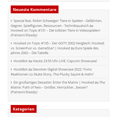
Neueste Kommentare
Special feat. Robin Schweiger: Tiere in Spielen - Gefährten,
Gegner, Spielfiguren, Ressourcen - Technikquatsch
zu
Hooked on Topic #131 – Die tollsten Tiere in Videospielen!
(Patreon/Steady)
Hooked on Topic #135 – Der GOTY 2002-Vergleich: Hooked
vs. ScreenFun vs. GameStar! | Hooked
zu
Eure Spiele des
Jahres 2002 – Die Tabelle
HookBot
zu
Heute 23:55 Uhr LIVE: Capcom Showcase!
HookBot
zu
Devolver Digital Showcase 2022: Toms
Reaktionen zu Skate Story, The Plucky Squire & mehr!
Ein großartiges Desaster: Enter the Matrix | Hooked
zu
The
Matrix: Path of Neo – Größer, Verrückter…besser?
(Patreon/Steady)
Kategorien