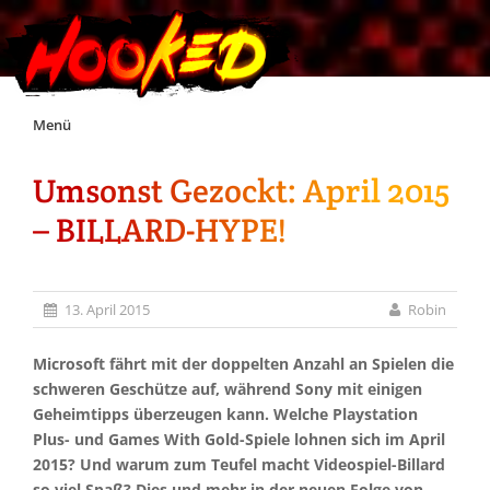
Skip
Menü
to
content
Umsonst Gezockt: April 2015
Unterstützt Hooked!
– BILLARD-HYPE!
Exklusiv für Supporter*innen
13. April 2015
Robin
Impressum
Microsoft fährt mit der doppelten Anzahl an Spielen die
Jobs
schweren Geschütze auf, während Sony mit einigen
Geheimtipps überzeugen kann. Welche Playstation
Plus- und Games With Gold-Spiele lohnen sich im April
Discord
2015? Und warum zum Teufel macht Videospiel-Billard
so viel Spaß? Dies und mehr in der neuen Folge von