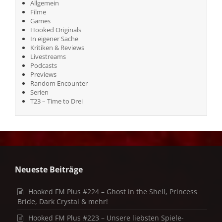
Allgemein
Filme
Games
Hooked Originals
In eigener Sache
Kritiken & Reviews
Livestreams
Podcasts
Previews
Random Encounter
Serien
T23 – Time to Drei
Neueste Beiträge
Hooked FM Plus #224 – Ghost in the Shell, Princess
Bride, Dark Crystal & mehr!
Hooked FM Plus #223 – Unsere liebsten Spiele-