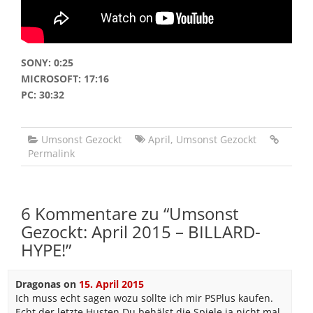
SONY: 0:25
MICROSOFT: 17:16
PC: 30:32
Umsonst Gezockt
April
,
Umsonst Gezockt
Permalink
6 Kommentare zu “
Umsonst
Gezockt: April 2015 – BILLARD-
HYPE!
”
Dragonas
on
15. April 2015
Ich muss echt sagen wozu sollte ich mir PSPlus kaufen.
Echt der letzte Husten.Du behälst die Spiele ja nicht mal