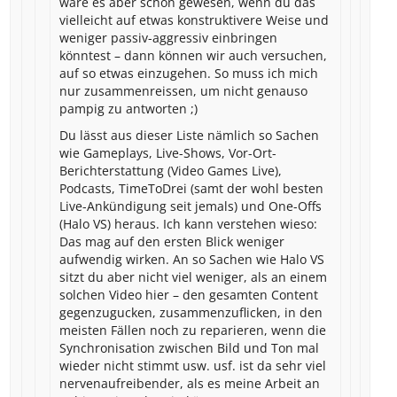
wäre es aber schön gewesen, wenn du das
vielleicht auf etwas konstruktivere Weise und
weniger passiv-aggressiv einbringen
könntest – dann können wir auch versuchen,
auf so etwas einzugehen. So muss ich mich
nur zusammenreissen, um nicht genauso
pampig zu antworten ;)
Du lässt aus dieser Liste nämlich so Sachen
wie Gameplays, Live-Shows, Vor-Ort-
Berichterstattung (Video Games Live),
Podcasts, TimeToDrei (samt der wohl besten
Live-Ankündigung seit jemals) und One-Offs
(Halo VS) heraus. Ich kann verstehen wieso:
Das mag auf den ersten Blick weniger
aufwendig wirken. An so Sachen wie Halo VS
sitzt du aber nicht viel weniger, als an einem
solchen Video hier – den gesamten Content
gegenzugucken, zusammenzuflicken, in den
meisten Fällen noch zu reparieren, wenn die
Synchronisation zwischen Bild und Ton mal
wieder nicht stimmt usw. usf. ist da sehr viel
nervenaufreibender, als es meine Arbeit an