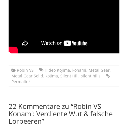
Robin VS
Hideo Kojima
,
konami
,
Metal Gear
,
Metal Gear Solid. kojima
,
Silent Hill
,
silent hills
Permalink
22 Kommentare zu “
Robin VS
Konami: Verdiente Wut & falsche
Lorbeeren
”