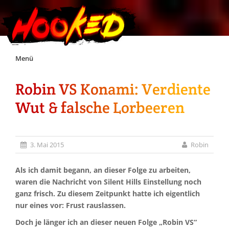
Skip
Menü
to
content
Robin VS Konami: Verdiente
Unterstützt Hooked!
Wut & falsche Lorbeeren
Exklusiv für Supporter*innen
3. Mai 2015
Robin
Impressum
Als ich damit begann, an dieser Folge zu arbeiten,
Jobs
waren die Nachricht von Silent Hills Einstellung noch
ganz frisch. Zu diesem Zeitpunkt hatte ich eigentlich
nur eines vor: Frust rauslassen.
Discord
Doch je länger ich an dieser neuen Folge „Robin VS“