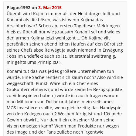
Plague1992
on
3. Mai 2015
Überall wird Kojima immer als der Held dargestellt und
Konami als die bösen, was ist wenn Kojima das
Arschloch war? Schon am ersten Tag dieser Meldungen
hieß es überall nur wie grausam Konami sei und wie es
den armen Kojima jetzt wohl geht … Ob Kojima vllt
persönlich seinen abendlichen Haufen auf den Bürotisch
seines Chefs abseilte wägt ja auch niemand in Erwägung
( obs im Endeffekt auch so ist, ist erstmal zweitrangig,
mir gehts ums Prinzip xD ).
Konami tut das was jedes größere Unternehmen tun
würde. Eine Sache rentiert sich kaum noch? Also wird sie
weggeschafft. Punkt. Wäre ich ein Chef eines
Großunternehmens ( und würde keinerlei Bezugspunkte
zu Videospielen haben ) würde ich auch fragen warum
man Millionen von Dollar und Jahre in ein seltsames
MGS investieren sollte, wenn gleichzeitig das Handyspiel
von den Kollegen nach 2 Wochen fertig ist und 10x mehr
Gewinn abwirft. Nur damit ein einzelner Mann seine
Vision umsetzen kann? Wenn man Produkte nur wegen
des Image und der Fans zuliebe noch irgentwie