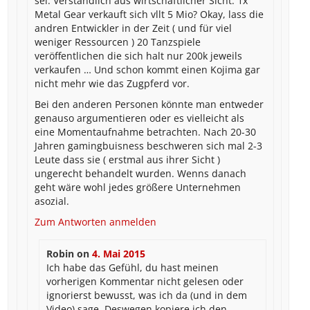
sei. Verständlich aus wirtschaftlicher Sicht. 1x
Metal Gear verkauft sich vllt 5 Mio? Okay, lass die
andren Entwickler in der Zeit ( und für viel
weniger Ressourcen ) 20 Tanzspiele
veröffentlichen die sich halt nur 200k jeweils
verkaufen … Und schon kommt einen Kojima gar
nicht mehr wie das Zugpferd vor.
Bei den anderen Personen könnte man entweder
genauso argumentieren oder es vielleicht als
eine Momentaufnahme betrachten. Nach 20-30
Jahren gamingbuisness beschweren sich mal 2-3
Leute dass sie ( erstmal aus ihrer Sicht )
ungerecht behandelt wurden. Wenns danach
geht wäre wohl jedes größere Unternehmen
asozial.
Zum Antworten anmelden
Robin
on
4. Mai 2015
Ich habe das Gefühl, du hast meinen
vorherigen Kommentar nicht gelesen oder
ignorierst bewusst, was ich da (und in dem
Video) sage. Deswegen kopiere ich den