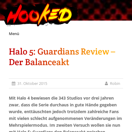
Skip
Menü
to
content
Halo 5: Guardians Review –
Unterstützt Hooked!
Der Balanceakt
Exklusiv für Supporter*innen
31. Oktober 2015
Robin
Impressum
Mit Halo 4 bewiesen die 343 Studios vor drei Jahren
Jobs
zwar, dass die Serie durchaus in gute Hände gegeben
wurde, enttäuschten jedoch trotzdem zahlreiche Fans
mit vielen schlecht aufgenommenen Veränderungen im
Discord
Mehrspielermodus. Im zweiten Versuch wollen sie nun
mit Halo 5: Guardians den Balanceakt zwischen