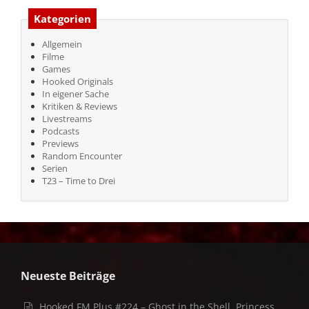
Kategorien
Allgemein
Filme
Games
Hooked Originals
In eigener Sache
Kritiken & Reviews
Livestreams
Podcasts
Previews
Random Encounter
Serien
T23 – Time to Drei
Neueste Beiträge
Hooked FM Plus #224 – Ghost in the Shell, Princess