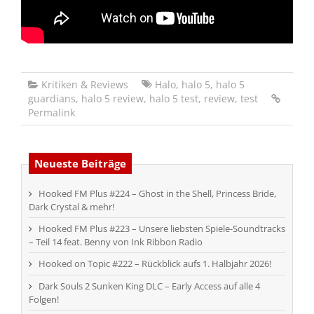
Kritiken & Reviews
Halo
,
halo 5
,
halo 5
guardians
,
halo 5 review
,
halo 5 test
,
review
,
test
Permalink
Neueste Beiträge
Hooked FM Plus #224 – Ghost in the Shell, Princess Bride,
Dark Crystal & mehr!
Hooked FM Plus #223 – Unsere liebsten Spiele-Soundtracks
– Teil 14 feat. Benny von Ink Ribbon Radio
Hooked on Topic #222 – Rückblick aufs 1. Halbjahr 2026!
Dark Souls 2 Sunken King DLC – Early Access auf alle 4
Folgen!