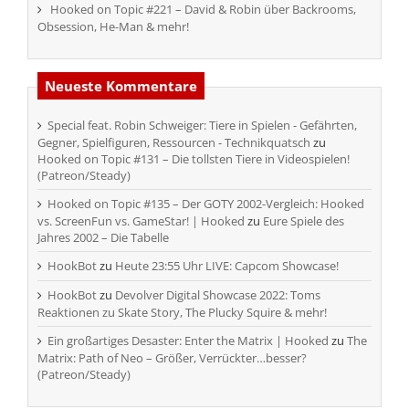
Hooked on Topic #221 – David & Robin über Backrooms,
Obsession, He-Man & mehr!
Neueste Kommentare
Special feat. Robin Schweiger: Tiere in Spielen - Gefährten,
Gegner, Spielfiguren, Ressourcen - Technikquatsch
zu
Hooked on Topic #131 – Die tollsten Tiere in Videospielen!
(Patreon/Steady)
Hooked on Topic #135 – Der GOTY 2002-Vergleich: Hooked
vs. ScreenFun vs. GameStar! | Hooked
zu
Eure Spiele des
Jahres 2002 – Die Tabelle
HookBot
zu
Heute 23:55 Uhr LIVE: Capcom Showcase!
HookBot
zu
Devolver Digital Showcase 2022: Toms
Reaktionen zu Skate Story, The Plucky Squire & mehr!
Ein großartiges Desaster: Enter the Matrix | Hooked
zu
The
Matrix: Path of Neo – Größer, Verrückter…besser?
(Patreon/Steady)