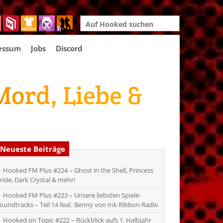
Search
for:
essum
Jobs
Discord
Mord, Liebe &
Neueste Beiträge
Hooked FM Plus #224 – Ghost in the Shell, Princess
ride, Dark Crystal & mehr!
Hooked FM Plus #223 – Unsere liebsten Spiele-
oundtracks – Teil 14 feat. Benny von Ink Ribbon Radio
Hooked on Topic #222 – Rückblick aufs 1. Halbjahr