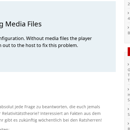
2
4
B
G
T
T
H
S
bsolut jede Frage zu beantworten, die euch jemals
Relativitätstheorie? Interessiert an Fakten aus dem
S
ehr gibt es zukünftig wöchentlich bei den Ratsherren!
R
iten: