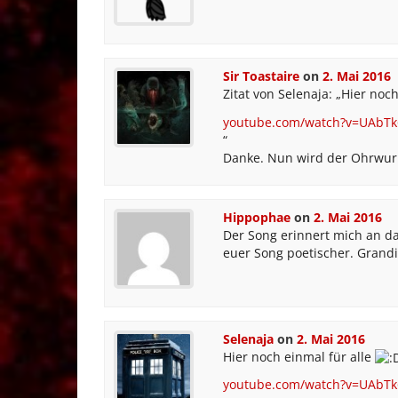
Sir Toastaire
on
2. Mai 2016
Zitat von Selenaja: „Hier noc
youtube.com/watch?v=UAbTk
“
Danke. Nun wird der Ohrwur
Hippophae
on
2. Mai 2016
Der Song erinnert mich an da
euer Song poetischer. Grand
Selenaja
on
2. Mai 2016
Hier noch einmal für alle
youtube.com/watch?v=UAbTk