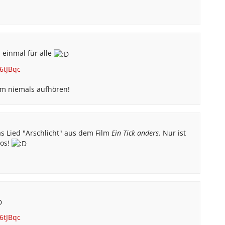
h einmal für alle
6tJBqc
m niemals aufhören!
s Lied "Arschlicht" aus dem Film
Ein Tick anders
. Nur ist
ios!
6tJBqc