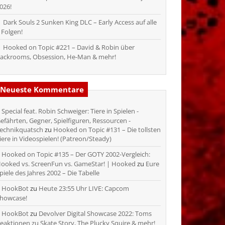
026!
Dark Souls 2 Sunken King DLC – Early Access auf alle
 Folgen!
Hooked on Topic #221 – David & Robin über
ackrooms, Obsession, He-Man & mehr!
Neueste Kommentare
Special feat. Robin Schweiger: Tiere in Spielen -
efährten, Gegner, Spielfiguren, Ressourcen -
echnikquatsch
zu
Hooked on Topic #131 – Die tollsten
iere in Videospielen! (Patreon/Steady)
Hooked on Topic #135 – Der GOTY 2002-Vergleich:
ooked vs. ScreenFun vs. GameStar! | Hooked
zu
Eure
piele des Jahres 2002 – Die Tabelle
HookBot
zu
Heute 23:55 Uhr LIVE: Capcom
howcase!
HookBot
zu
Devolver Digital Showcase 2022: Toms
eaktionen zu Skate Story, The Plucky Squire & mehr!