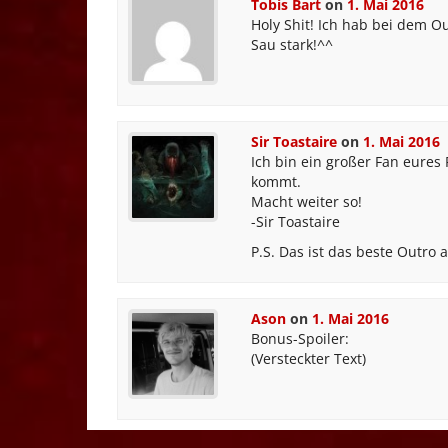
Tobis Bart
on
1. Mai 2016
Holy Shit! Ich hab bei dem O
Sau stark!^^
Sir Toastaire
on
1. Mai 2016
Ich bin ein großer Fan eures
kommt.
Macht weiter so!
-Sir Toastaire
P.S. Das ist das beste Outro a
Ason
on
1. Mai 2016
Bonus-Spoiler:
(Versteckter Text)