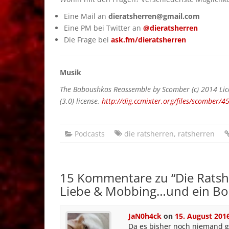
Eine Mail an
dieratsherren@gmail.com
Eine PM bei Twitter an
@dieratsherren
Die Frage bei
ask.fm/dieratsherren
Musik
The Baboushkas Reassemble by Scomber (c) 2014 Li
(3.0) license.
http://dig.ccmixter.org/files/scomber/4
Podcasts
die ratsherren
,
ratsherren
15 Kommentare zu “
Die Ratsh
Liebe & Mobbing…und ein Bo
JaN0h4ck
on
15. August 201
Da es bisher noch niemand ge