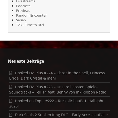
Livestreams
Podcasts
Previews
Random Encounter
Serien
T23 – Time to Drei
Neueste Beiträge
Hooked FM Plus #224 – Ghost in the Shell, Princess
Bride, Dark Crystal & mehr!
Hooked FM Plus #223 – Unsere liebsten Spiele-
Soundtracks – Teil 14 feat. Benny von Ink Ribbon Radio
Hooked on Topic #222 – Rückblick aufs 1. Halbjahr
2026!
Dark Souls 2 Sunken King DLC – Early Access auf alle