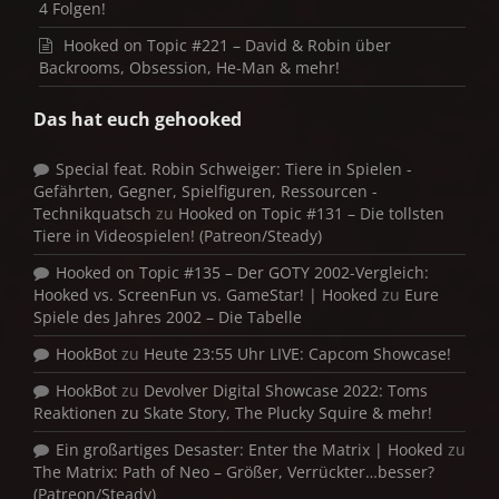
4 Folgen!
Hooked on Topic #221 – David & Robin über
Backrooms, Obsession, He-Man & mehr!
Das hat euch gehooked
Special feat. Robin Schweiger: Tiere in Spielen -
Gefährten, Gegner, Spielfiguren, Ressourcen -
Technikquatsch
zu
Hooked on Topic #131 – Die tollsten
Tiere in Videospielen! (Patreon/Steady)
Hooked on Topic #135 – Der GOTY 2002-Vergleich:
Hooked vs. ScreenFun vs. GameStar! | Hooked
zu
Eure
Spiele des Jahres 2002 – Die Tabelle
HookBot
zu
Heute 23:55 Uhr LIVE: Capcom Showcase!
HookBot
zu
Devolver Digital Showcase 2022: Toms
Reaktionen zu Skate Story, The Plucky Squire & mehr!
Ein großartiges Desaster: Enter the Matrix | Hooked
zu
The Matrix: Path of Neo – Größer, Verrückter…besser?
(Patreon/Steady)