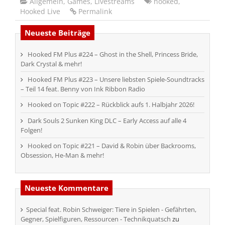
Allgemein
,
Games
,
Livestreams
hooked
,
Hooked Live
Permalink
Neueste Beiträge
Hooked FM Plus #224 – Ghost in the Shell, Princess Bride,
Dark Crystal & mehr!
Hooked FM Plus #223 – Unsere liebsten Spiele-Soundtracks
– Teil 14 feat. Benny von Ink Ribbon Radio
Hooked on Topic #222 – Rückblick aufs 1. Halbjahr 2026!
Dark Souls 2 Sunken King DLC – Early Access auf alle 4
Folgen!
Hooked on Topic #221 – David & Robin über Backrooms,
Obsession, He-Man & mehr!
Neueste Kommentare
Special feat. Robin Schweiger: Tiere in Spielen - Gefährten,
Gegner, Spielfiguren, Ressourcen - Technikquatsch
zu