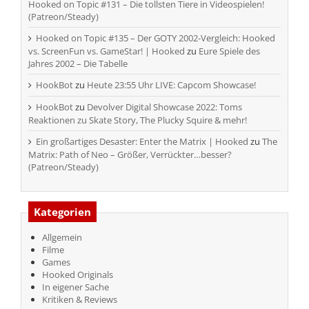
Hooked on Topic #131 – Die tollsten Tiere in Videospielen!
(Patreon/Steady)
Hooked on Topic #135 – Der GOTY 2002-Vergleich: Hooked
vs. ScreenFun vs. GameStar! | Hooked
zu
Eure Spiele des
Jahres 2002 – Die Tabelle
HookBot
zu
Heute 23:55 Uhr LIVE: Capcom Showcase!
HookBot
zu
Devolver Digital Showcase 2022: Toms
Reaktionen zu Skate Story, The Plucky Squire & mehr!
Ein großartiges Desaster: Enter the Matrix | Hooked
zu
The
Matrix: Path of Neo – Größer, Verrückter…besser?
(Patreon/Steady)
Kategorien
Allgemein
Filme
Games
Hooked Originals
In eigener Sache
Kritiken & Reviews