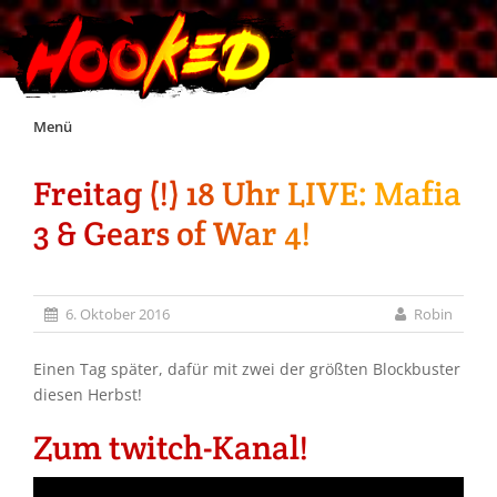
Skip
Menü
to
content
Freitag (!) 18 Uhr LIVE: Mafia
Unterstützt Hooked!
3 & Gears of War 4!
Exklusiv für Supporter*innen
6. Oktober 2016
Robin
Impressum
Einen Tag später, dafür mit zwei der größten Blockbuster
Jobs
diesen Herbst!
Zum twitch-Kanal!
Discord